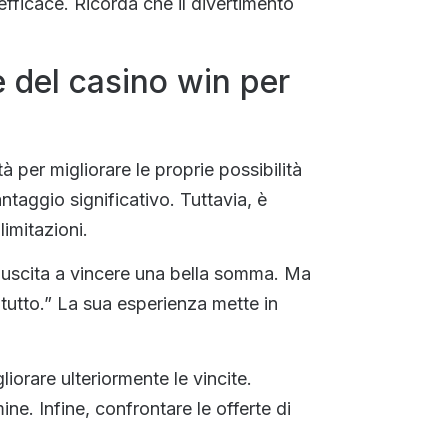
efficace. Ricorda che il divertimento
 del casino win per
per migliorare le proprie possibilità
ntaggio significativo. Tuttavia, è
imitazioni.
riuscita a vincere una bella somma. Ma
tutto.” La sua esperienza mette in
iorare ulteriormente le vincite.
ne. Infine, confrontare le offerte di