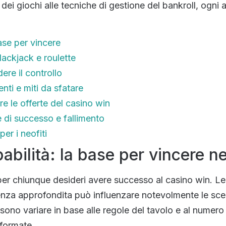
ei giochi alle tecniche di gestione del bankroll, ogni a
ase per vincere
blackjack e roulette
ere il controllo
nti e miti da sfatare
 le offerte del casino win
e di successo e fallimento
er i neofiti
bilità: la base per vincere ne
per chiunque desideri avere successo al casino win. Le 
enza approfondita può influenzare notevolmente le sce
ssono variare in base alle regole del tavolo e al numero
nformate.