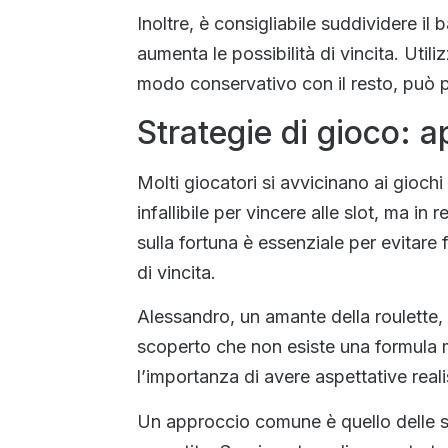
Inoltre, è consigliabile suddividere il
aumenta le possibilità di vincita. Uti
modo conservativo con il resto, può po
Strategie di gioco: a
Molti giocatori si avvicinano ai gioch
infallibile per vincere alle slot, ma 
sulla fortuna è essenziale per evitare 
di vincita.
Alessandro, un amante della roulette
scoperto che non esiste una formula m
l’importanza di avere aspettative real
Un approccio comune è quello delle 