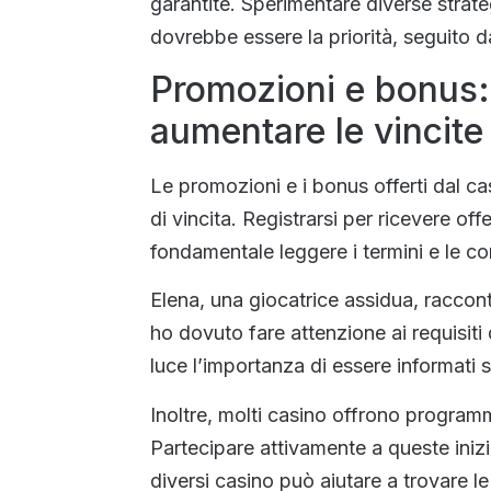
garantite. Sperimentare diverse strate
dovrebbe essere la priorità, seguito 
Promozioni e bonus:
aumentare le vincite
Le promozioni e i bonus offerti dal c
di vincita. Registrarsi per ricevere of
fondamentale leggere i termini e le co
Elena, una giocatrice assidua, raccon
ho dovuto fare attenzione ai requisit
luce l’importanza di essere informati 
Inoltre, molti casino offrono programm
Partecipare attivamente a queste inizia
diversi casino può aiutare a trovare le