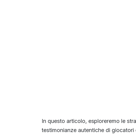
In questo articolo, esploreremo le stra
testimonianze autentiche di giocatori 