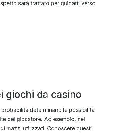
spetto sarà trattato per guidarti verso
i giochi da casino
probabilità determinano le possibilità
lte del giocatore. Ad esempio, nel
 di mazzi utilizzati. Conoscere questi