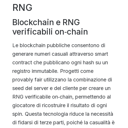
RNG
Blockchain e RNG
verificabili on‑chain
Le blockchain pubbliche consentono di
generare numeri casuali attraverso smart
contract che pubblicano ogni hash su un
registro immutabile. Progetti come
provably fair utilizzano la combinazione di
seed del server e del cliente per creare un
RNG verificabile on‑chain, permettendo al
giocatore di ricostruire il risultato di ogni
spin. Questa tecnologia riduce la necessità
di fidarsi di terze parti, poiché la casualità è