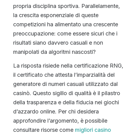
propria disciplina sportiva. Parallelamente,
la crescita esponenziale di queste
competizioni ha alimentato una crescente
preoccupazione: come essere sicuri che i
risultati siano davvero casuali e non
manipolati da algoritmi nascosti?
La risposta risiede nella certificazione RNG,
il certificato che attesta l’imparzialità del
generatore di numeri casuali utilizzato dal
casinò. Questo sigillo di qualità è il pilastro
della trasparenza e della fiducia nei giochi
d’azzardo online. Per chi desidera
approfondire l’argomento, è possibile
consultare risorse come
migliori casino