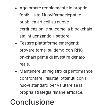
Aggiornare regolarmente le proprie
fonti: il sito Nuovifarmaciepatite
pubblica articoli su nuove
certificazioni e su come la blockchain
sta influenzando il settore.
Testare piattaforme emergenti:
provare tornei su demo con RNG
on‑chain prima di investire denaro
reale.
Mantenere un registro di performance:
confrontare i risultati ottenuti con i
nuovi standard per valutare se la
propria strategia rimane efficace.
Conclusione