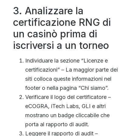
3. Analizzare la
certificazione RNG di
un casinò prima di
iscriversi a un torneo
Individuare la sezione “Licenze e
certificazioni” – La maggior parte dei
siti colloca queste informazioni nel
footer o nella pagina “Chi siamo”.
Verificare il logo del certificatore –
eCOGRA, iTech Labs, GLI e altri
mostrano un badge cliccabile che
porta al rapporto di audit.
Leggere il rapporto di audit –