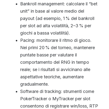
Bankroll management: calcolare il “bet
unit” in base al valore medio del
payout (ad esempio, 1 % del bankroll
per slot ad alta volatilità, 2–3 % per
giochi a bassa volatilità).
Pacing: monitorare il ritmo di gioco.
Nei primi 20 % del torneo, mantenere
puntate basse per valutare il
comportamento del RNG in tempo
reale; se i risultati si avvicinano alle
aspettative teoriche, aumentare
gradualmente.
Software di tracking: strumenti come
PokerTracker o MyTracker per slot
consentono di registrare win/loss, RTP