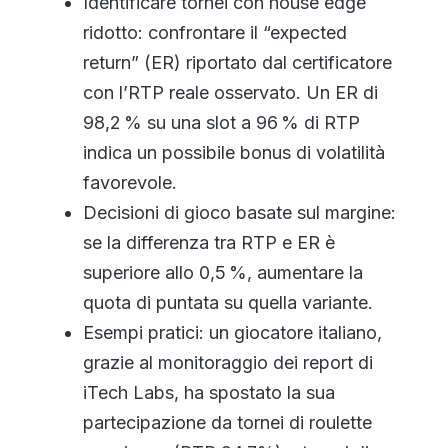
Identificare tornei con house edge
ridotto: confrontare il “expected
return” (ER) riportato dal certificatore
con l’RTP reale osservato. Un ER di
98,2 % su una slot a 96 % di RTP
indica un possibile bonus di volatilità
favorevole.
Decisioni di gioco basate sul margine:
se la differenza tra RTP e ER è
superiore allo 0,5 %, aumentare la
quota di puntata su quella variante.
Esempi pratici: un giocatore italiano,
grazie al monitoraggio dei report di
iTech Labs, ha spostato la sua
partecipazione da tornei di roulette