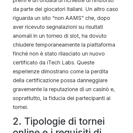
premi e un’ondata di richieste di rimborso
da parte dei giocatori italiani. Un altro caso
riguarda un sito “non AAMS” che, dopo
aver ricevuto segnalazioni su risultati
anomali in un torneo di slot, ha dovuto
chiudere temporaneamente la piattaforma
finché non è stato rilasciato un nuovo
certificato da iTech Labs. Queste
esperienze dimostrano come la perdita
della certificazione possa danneggiare
gravemente la reputazione di un casinò e,
soprattutto, la fiducia dei partecipanti ai
tornei.
2. Tipologie di tornei
online e i requisiti di