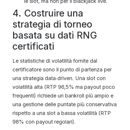
le slot, ma non per il blackjack live.
4. Costruire una
strategia di torneo
basata su dati RNG
certificati
Le statistiche di volatilità fornite dal
certificatore sono il punto di partenza per
una strategia data‑driven. Una slot con
volatilità alta (RTP 96,5% ma payout poco
frequenti) richiede un bankroll più ampio e
una gestione delle puntate più conservativa
rispetto a una slot a bassa volatilità (RTP
98% con payout regolari).