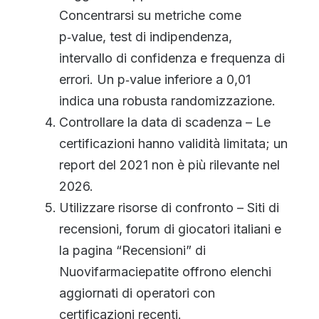
Concentrarsi su metriche come
p‑value, test di indipendenza,
intervallo di confidenza e frequenza di
errori. Un p‑value inferiore a 0,01
indica una robusta randomizzazione.
Controllare la data di scadenza – Le
certificazioni hanno validità limitata; un
report del 2021 non è più rilevante nel
2026.
Utilizzare risorse di confronto – Siti di
recensioni, forum di giocatori italiani e
la pagina “Recensioni” di
Nuovifarmaciepatite offrono elenchi
aggiornati di operatori con
certificazioni recenti.