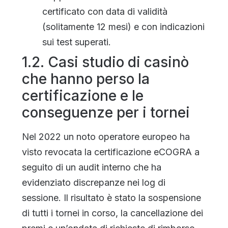
certificato con data di validità
(solitamente 12 mesi) e con indicazioni
sui test superati.
1.2. Casi studio di casinò
che hanno perso la
certificazione e le
conseguenze per i tornei
Nel 2022 un noto operatore europeo ha
visto revocata la certificazione eCOGRA a
seguito di un audit interno che ha
evidenziato discrepanze nei log di
sessione. Il risultato è stato la sospensione
di tutti i tornei in corso, la cancellazione dei