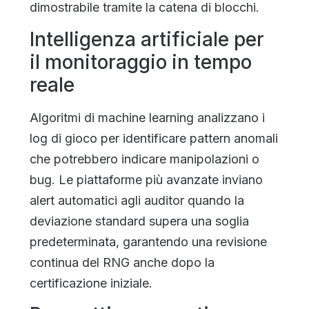
dimostrabile tramite la catena di blocchi.
Intelligenza artificiale per
il monitoraggio in tempo
reale
Algoritmi di machine learning analizzano i
log di gioco per identificare pattern anomali
che potrebbero indicare manipolazioni o
bug. Le piattaforme più avanzate inviano
alert automatici agli auditor quando la
deviazione standard supera una soglia
predeterminata, garantendo una revisione
continua del RNG anche dopo la
certificazione iniziale.