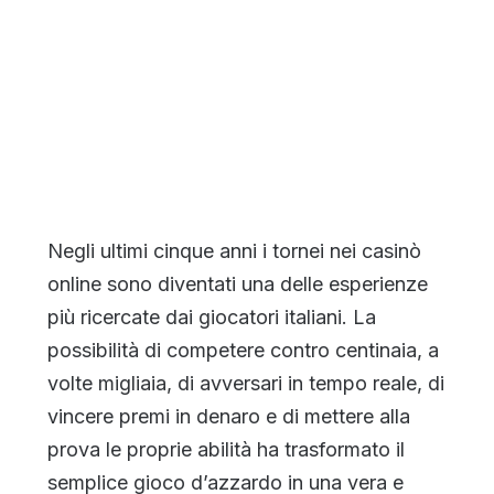
Negli ultimi cinque anni i tornei nei casinò
online sono diventati una delle esperienze
più ricercate dai giocatori italiani. La
possibilità di competere contro centinaia, a
volte migliaia, di avversari in tempo reale, di
vincere premi in denaro e di mettere alla
prova le proprie abilità ha trasformato il
semplice gioco d’azzardo in una vera e