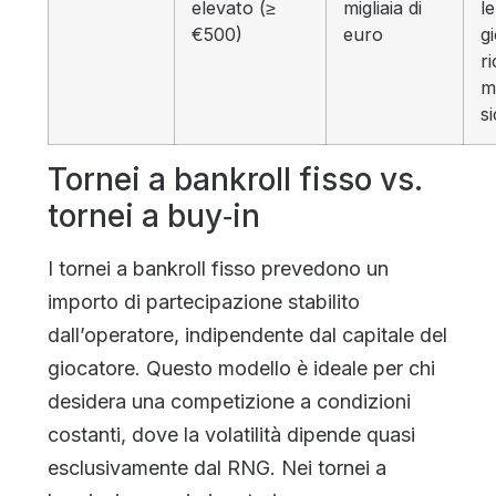
elevato (≥
migliaia di
l
€500)
euro
g
r
m
s
Tornei a bankroll fisso vs.
tornei a buy‑in
I tornei a bankroll fisso prevedono un
importo di partecipazione stabilito
dall’operatore, indipendente dal capitale del
giocatore. Questo modello è ideale per chi
desidera una competizione a condizioni
costanti, dove la volatilità dipende quasi
esclusivamente dal RNG. Nei tornei a