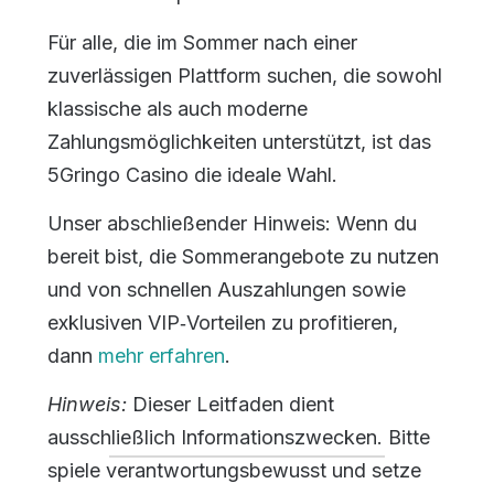
Für alle, die im Sommer nach einer
zuverlässigen Plattform suchen, die sowohl
klassische als auch moderne
Zahlungsmöglichkeiten unterstützt, ist das
5Gringo Casino die ideale Wahl.
Unser abschließender Hinweis: Wenn du
bereit bist, die Sommerangebote zu nutzen
und von schnellen Auszahlungen sowie
exklusiven VIP‑Vorteilen zu profitieren,
dann
mehr erfahren
.
Hinweis:
Dieser Leitfaden dient
ausschließlich Informationszwecken. Bitte
spiele verantwortungsbewusst und setze