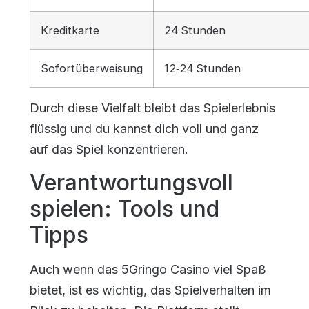
Kreditkarte
24 Stunden
Sofortüberweisung
12‑24 Stunden
Durch diese Vielfalt bleibt das Spielerlebnis
flüssig und du kannst dich voll und ganz
auf das Spiel konzentrieren.
Verantwortungsvoll
spielen: Tools und
Tipps
Auch wenn das 5Gringo Casino viel Spaß
bietet, ist es wichtig, das Spielverhalten im