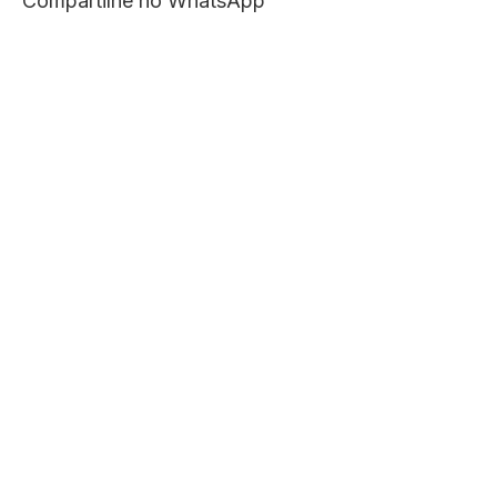
Compartilhe no WhatsApp