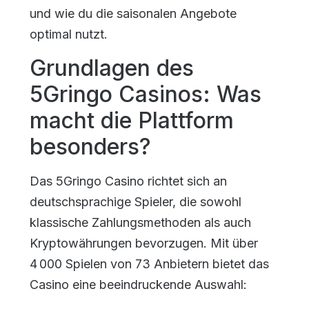
und wie du die saisonalen Angebote
optimal nutzt.
Grundlagen des
5Gringo Casinos: Was
macht die Plattform
besonders?
Das 5Gringo Casino richtet sich an
deutschsprachige Spieler, die sowohl
klassische Zahlungsmethoden als auch
Kryptowährungen bevorzugen. Mit über
4 000 Spielen von 73 Anbietern bietet das
Casino eine beeindruckende Auswahl: