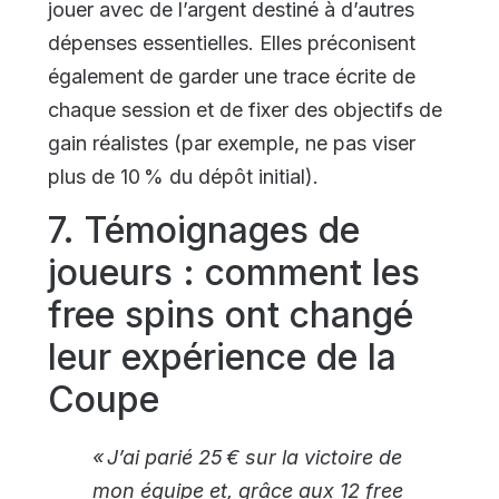
jouer avec de l’argent destiné à d’autres
dépenses essentielles. Elles préconisent
également de garder une trace écrite de
chaque session et de fixer des objectifs de
gain réalistes (par exemple, ne pas viser
plus de 10 % du dépôt initial).
7. Témoignages de
joueurs : comment les
free spins ont changé
leur expérience de la
Coupe
« J’ai parié 25 € sur la victoire de
mon équipe et, grâce aux 12 free