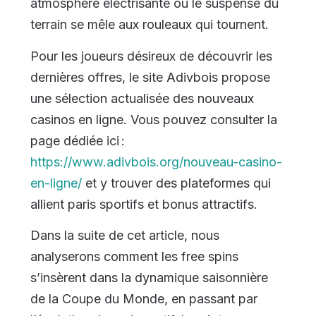
atmosphère électrisante où le suspense du
terrain se mêle aux rouleaux qui tournent.
Pour les joueurs désireux de découvrir les
dernières offres, le site Adivbois propose
une sélection actualisée des nouveaux
casinos en ligne. Vous pouvez consulter la
page dédiée ici :
https://www.adivbois.org/nouveau-casino-
en-ligne/
et y trouver des plateformes qui
allient paris sportifs et bonus attractifs.
Dans la suite de cet article, nous
analyserons comment les free spins
s’insèrent dans la dynamique saisonnière
de la Coupe du Monde, en passant par