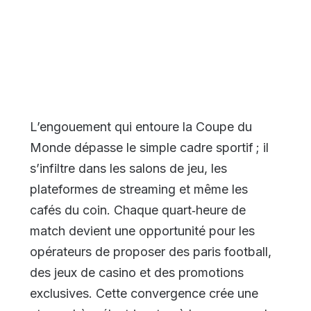
L’engouement qui entoure la Coupe du
Monde dépasse le simple cadre sportif ; il
s’infiltre dans les salons de jeu, les
plateformes de streaming et même les
cafés du coin. Chaque quart‑heure de
match devient une opportunité pour les
opérateurs de proposer des paris football,
des jeux de casino et des promotions
exclusives. Cette convergence crée une