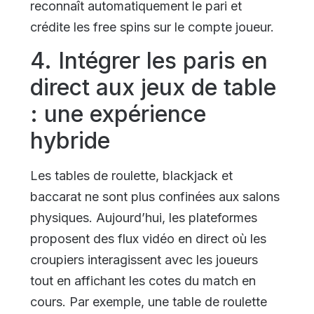
reconnaît automatiquement le pari et
crédite les free spins sur le compte joueur.
4. Intégrer les paris en
direct aux jeux de table
: une expérience
hybride
Les tables de roulette, blackjack et
baccarat ne sont plus confinées aux salons
physiques. Aujourd’hui, les plateformes
proposent des flux vidéo en direct où les
croupiers interagissent avec les joueurs
tout en affichant les cotes du match en
cours. Par exemple, une table de roulette