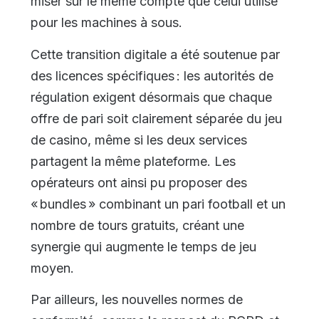
miser sur le même compte que celui utilisé
pour les machines à sous.
Cette transition digitale a été soutenue par
des licences spécifiques : les autorités de
régulation exigent désormais que chaque
offre de pari soit clairement séparée du jeu
de casino, même si les deux services
partagent la même plateforme. Les
opérateurs ont ainsi pu proposer des
« bundles » combinant un pari football et un
nombre de tours gratuits, créant une
synergie qui augmente le temps de jeu
moyen.
Par ailleurs, les nouvelles normes de