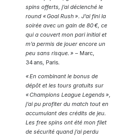
spins offerts, j’ai déclenché le
round « Goal Rush ». J’ai fini la
soirée avec un gain de 80 €, ce
qui a couvert mon pari initial et
m’a permis de jouer encore un
peu sans risque. »
– Marc,
34 ans, Paris.
« En combinant le bonus de
dépôt et les tours gratuits sur
« Champions League Legends »,
j’ai pu profiter du match tout en
accumulant des crédits de jeu.
Les free spins ont été mon filet
de sécurité quand j’ai perdu