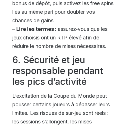
bonus de dépôt, puis activez les free spins
liés au même pari pour doubler vos
chances de gains.
–
Lire les termes
: assurez‑vous que les
jeux choisis ont un RTP élevé afin de
réduire le nombre de mises nécessaires.
6. Sécurité et jeu
responsable pendant
les pics d’activité
L’excitation de la Coupe du Monde peut
pousser certains joueurs à dépasser leurs
limites. Les risques de sur‑jeu sont réels :
les sessions s’allongent, les mises