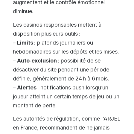
augmentent et le contrôle émotionnel
diminue.
Les casinos responsables mettent à
disposition plusieurs outils :
–
Limits
: plafonds journaliers ou
hebdomadaires sur les dépôts et les mises.
–
Auto‑exclusion
: possibilité de se
désactiver du site pendant une période
définie, généralement de 24 h à 6 mois.
–
Alertes
: notifications push lorsqu’un
joueur atteint un certain temps de jeu ou un
montant de perte.
Les autorités de régulation, comme l’ARJEL
en France, recommandent de ne jamais