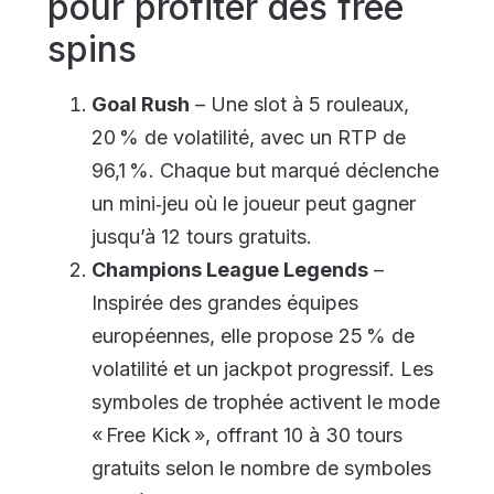
pour profiter des free
spins
Goal Rush
– Une slot à 5 rouleaux,
20 % de volatilité, avec un RTP de
96,1 %. Chaque but marqué déclenche
un mini‑jeu où le joueur peut gagner
jusqu’à 12 tours gratuits.
Champions League Legends
–
Inspirée des grandes équipes
européennes, elle propose 25 % de
volatilité et un jackpot progressif. Les
symboles de trophée activent le mode
« Free Kick », offrant 10 à 30 tours
gratuits selon le nombre de symboles