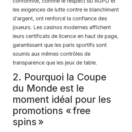
conformité, comme le respect du RGPD et
les exigences de lutte contre le blanchiment
d’argent, ont renforcé la confiance des
joueurs. Les casinos modernes affichent
leurs certificats de licence en haut de page,
garantissant que les paris sportifs sont
soumis aux mêmes contrôles de
transparence que les jeux de table.
2. Pourquoi la Coupe
du Monde est le
moment idéal pour les
promotions « free
spins »