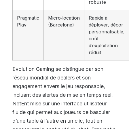
robuste
Pragmatic
Micro‑location
Rapide à
Play
(Barcelone)
déployer, décor
personnalisable,
coût
d’exploitation
réduit
Evolution Gaming se distingue par son
réseau mondial de dealers et son
engagement envers le jeu responsable,
incluant des alertes de mise en temps réel.
NetEnt mise sur une interface utilisateur
fluide qui permet aux joueurs de basculer
d’une table à l’autre en un clic, tout en