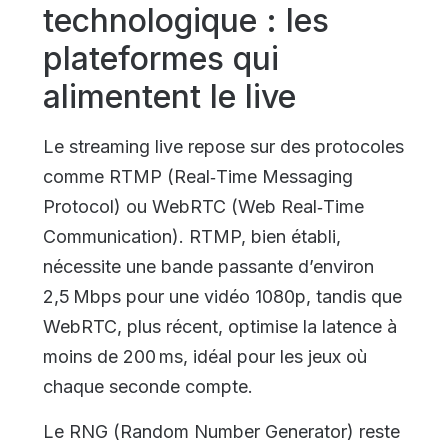
technologique : les
plateformes qui
alimentent le live
Le streaming live repose sur des protocoles
comme RTMP (Real‑Time Messaging
Protocol) ou WebRTC (Web Real‑Time
Communication). RTMP, bien établi,
nécessite une bande passante d’environ
2,5 Mbps pour une vidéo 1080p, tandis que
WebRTC, plus récent, optimise la latence à
moins de 200 ms, idéal pour les jeux où
chaque seconde compte.
Le RNG (Random Number Generator) reste