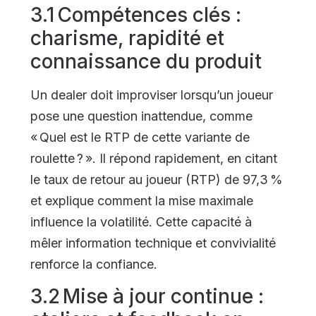
3.1 Compétences clés :
charisme, rapidité et
connaissance du produit
Un dealer doit improviser lorsqu’un joueur
pose une question inattendue, comme
« Quel est le RTP de cette variante de
roulette ? ». Il répond rapidement, en citant
le taux de retour au joueur (RTP) de 97,3 %
et explique comment la mise maximale
influence la volatilité. Cette capacité à
mêler information technique et convivialité
renforce la confiance.
3.2 Mise à jour continue :