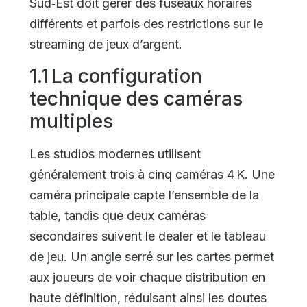
Sud‑Est doit gérer des fuseaux horaires
différents et parfois des restrictions sur le
streaming de jeux d’argent.
1.1 La configuration
technique des caméras
multiples
Les studios modernes utilisent
généralement trois à cinq caméras 4 K. Une
caméra principale capte l’ensemble de la
table, tandis que deux caméras
secondaires suivent le dealer et le tableau
de jeu. Un angle serré sur les cartes permet
aux joueurs de voir chaque distribution en
haute définition, réduisant ainsi les doutes