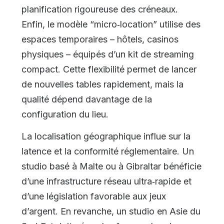
planification rigoureuse des créneaux.
Enfin, le modèle “micro‑location” utilise des
espaces temporaires – hôtels, casinos
physiques – équipés d’un kit de streaming
compact. Cette flexibilité permet de lancer
de nouvelles tables rapidement, mais la
qualité dépend davantage de la
configuration du lieu.
La localisation géographique influe sur la
latence et la conformité réglementaire. Un
studio basé à Malte ou à Gibraltar bénéficie
d’une infrastructure réseau ultra‑rapide et
d’une législation favorable aux jeux
d’argent. En revanche, un studio en Asie du