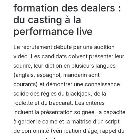
formation des dealers :
du casting à la
performance live
Le recrutement débute par une audition
vidéo. Les candidats doivent présenter leur
sourire, leur diction en plusieurs langues
(anglais, espagnol, mandarin sont
courants) et démontrer une connaissance
solide des règles du blackjack, de la
roulette et du baccarat. Les critères
incluent la présentation soignée, la capacité
à garder le calme et la maîtrise d’un script
de conformité (vérification d’âge, rappel du