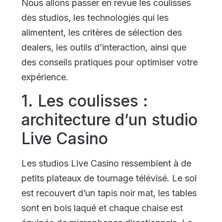
Nous allons passer en revue les coulisses
des studios, les technologies qui les
alimentent, les critères de sélection des
dealers, les outils d’interaction, ainsi que
des conseils pratiques pour optimiser votre
expérience.
1. Les coulisses :
architecture d’un studio
Live Casino
Les studios Live Casino ressemblent à de
petits plateaux de tournage télévisé. Le sol
est recouvert d’un tapis noir mat, les tables
sont en bois laqué et chaque chaise est