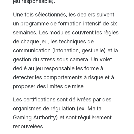
jeu responsable).
Une fois sélectionnés, les dealers suivent
un programme de formation intensif de six
semaines. Les modules couvrent les règles
de chaque jeu, les techniques de
communication (intonation, gestuelle) et la
gestion du stress sous caméra. Un volet
dédié au jeu responsable les forme à
détecter les comportements à risque et à
proposer des limites de mise.
Les certifications sont délivrées par des
organismes de régulation (ex. Malta
Gaming Authority) et sont régulièrement
renouvelées.