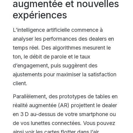
augmentée et nouvelles
expériences
L’intelligence artificielle commence à
analyser les performances des dealers en
temps réel. Des algorithmes mesurent le
ton, le débit de parole et le taux
d’engagement, puis suggèrent des
ajustements pour maximiser la satisfaction
client.
Parallèlement, des prototypes de tables en
réalité augmentée (AR) projettent le dealer
en 3 D au-dessus de votre smartphone ou
de vos lunettes connectées. Vous pouvez
ainsi voir les cartes flotter dans l’air,