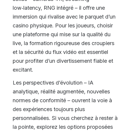
low‑latency, RNG intégré – il offre une
immersion qui rivalise avec le parquet d’un
casino physique. Pour les joueurs, choisir
une plateforme qui mise sur la qualité du
live, la formation rigoureuse des croupiers
et la sécurité du flux vidéo est essentiel
pour profiter d’un divertissement fiable et
excitant.
Les perspectives d’évolution – IA
analytique, réalité augmentée, nouvelles
normes de conformité – ouvrent la voie à
des expériences toujours plus
personnalisées. Si vous cherchez à rester à
la pointe, explorez les options proposées