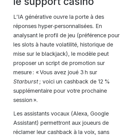
le support casino
L’IA générative ouvre la porte à des
réponses hyper‑personnalisées. En
analysant le profil de jeu (préférence pour
les slots à haute volatilité, historique de
mise sur le blackjack), le modèle peut
proposer un script de promotion sur
mesure : « Vous avez joué 3 h sur
Starburst
; voici un cashback de 12 %
supplémentaire pour votre prochaine
session ».
Les assistants vocaux (Alexa, Google
Assistant) permettront aux joueurs de
réclamer leur cashback à la voix, sans