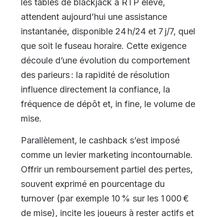
les tables de blackjack à RTP élevé,
attendent aujourd’hui une assistance
instantanée, disponible 24 h/24 et 7 j/7, quel
que soit le fuseau horaire. Cette exigence
découle d’une évolution du comportement
des parieurs : la rapidité de résolution
influence directement la confiance, la
fréquence de dépôt et, in fine, le volume de
mise.
Parallèlement, le cashback s’est imposé
comme un levier marketing incontournable.
Offrir un remboursement partiel des pertes,
souvent exprimé en pourcentage du
turnover (par exemple 10 % sur les 1 000 €
de mise), incite les joueurs à rester actifs et