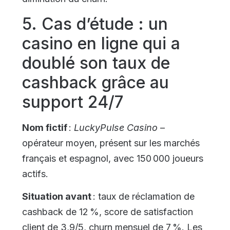
5. Cas d’étude : un
casino en ligne qui a
doublé son taux de
cashback grâce au
support 24/7
Nom fictif
:
LuckyPulse Casino
–
opérateur moyen, présent sur les marchés
français et espagnol, avec 150 000 joueurs
actifs.
Situation avant
: taux de réclamation de
cashback de 12 %, score de satisfaction
client de 3,9/5, churn mensuel de 7 %. Les