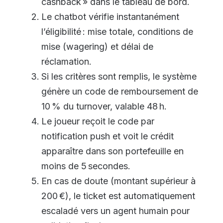
cashback » dans le tableau de bord.
Le chatbot vérifie instantanément
l’éligibilité : mise totale, conditions de
mise (wagering) et délai de
réclamation.
Si les critères sont remplis, le système
génère un code de remboursement de
10 % du turnover, valable 48 h.
Le joueur reçoit le code par
notification push et voit le crédit
apparaître dans son portefeuille en
moins de 5 secondes.
En cas de doute (montant supérieur à
200 €), le ticket est automatiquement
escaladé vers un agent humain pour