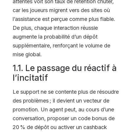
attentes voit son taux de rétention chuter,
car les joueurs migrent vers des sites où
l’assistance est perçue comme plus fiable.
De plus, chaque interaction réussie
augmente la probabilité d’un dépôt
supplémentaire, renforçant le volume de
mise global.
1.1. Le passage du réactif à
l’incitatif
Le support ne se contente plus de résoudre
des problèmes ; il devient un vecteur de
promotion. Un agent peut, au cours d’une
conversation, proposer un code bonus de
20 % de dépôt ou activer un cashback