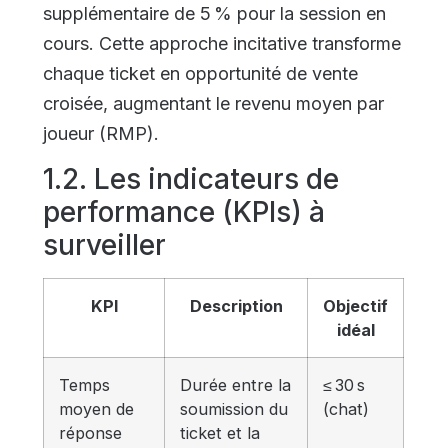
supplémentaire de 5 % pour la session en
cours. Cette approche incitative transforme
chaque ticket en opportunité de vente
croisée, augmentant le revenu moyen par
joueur (RMP).
1.2. Les indicateurs de
performance (KPIs) à
surveiller
KPI
Description
Objectif
idéal
Temps
Durée entre la
≤ 30 s
moyen de
soumission du
(chat)
réponse
ticket et la