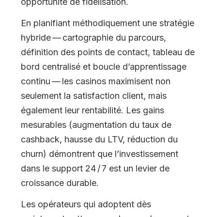
opportunité de fidélisation.
En planifiant méthodiquement une stratégie
hybride — cartographie du parcours,
définition des points de contact, tableau de
bord centralisé et boucle d’apprentissage
continu — les casinos maximisent non
seulement la satisfaction client, mais
également leur rentabilité. Les gains
mesurables (augmentation du taux de
cashback, hausse du LTV, réduction du
churn) démontrent que l’investissement
dans le support 24 / 7 est un levier de
croissance durable.
Les opérateurs qui adoptent dès