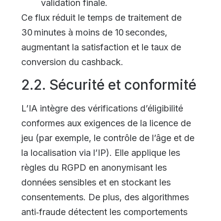
validation finale.
Ce flux réduit le temps de traitement de
30 minutes à moins de 10 secondes,
augmentant la satisfaction et le taux de
conversion du cashback.
2.2. Sécurité et conformité
L’IA intègre des vérifications d’éligibilité
conformes aux exigences de la licence de
jeu (par exemple, le contrôle de l’âge et de
la localisation via l’IP). Elle applique les
règles du RGPD en anonymisant les
données sensibles et en stockant les
consentements. De plus, des algorithmes
anti‑fraude détectent les comportements