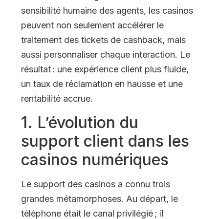
sensibilité humaine des agents, les casinos
peuvent non seulement accélérer le
traitement des tickets de cashback, mais
aussi personnaliser chaque interaction. Le
résultat : une expérience client plus fluide,
un taux de réclamation en hausse et une
rentabilité accrue.
1. L’évolution du
support client dans les
casinos numériques
Le support des casinos a connu trois
grandes métamorphoses. Au départ, le
téléphone était le canal privilégié ; il