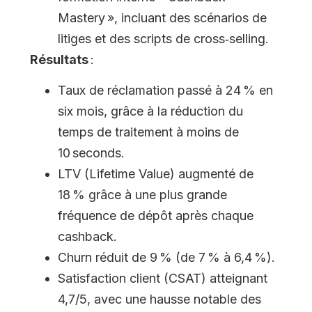
Mastery », incluant des scénarios de
litiges et des scripts de cross‑selling.
Résultats
:
Taux de réclamation passé à 24 % en
six mois, grâce à la réduction du
temps de traitement à moins de
10 seconds.
LTV (Lifetime Value) augmenté de
18 % grâce à une plus grande
fréquence de dépôt après chaque
cashback.
Churn réduit de 9 % (de 7 % à 6,4 %).
Satisfaction client (CSAT) atteignant
4,7/5, avec une hausse notable des