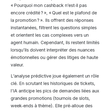
« Pourquoi mon cashback n’est‑il pas
encore crédité ? », « Quel est le plafond de
la promotion ? ». Ils offrent des réponses
instantanées, filtrent les questions simples
et orientent les cas complexes vers un
agent humain. Cependant, ils restent limités
lorsqu’ils doivent interpréter des nuances
émotionnelles ou gérer des litiges de haute
valeur.
L’analyse prédictive joue également un rôle
clé. En scrutant les historiques de tickets,
l’IA anticipe les pics de demandes liées aux
grandes promotions (tournois de slots,
week‑ends à thème). Elle pré‑alloue des