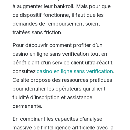
à augmenter leur bankroll. Mais pour que
ce dispositif fonctionne, il faut que les
demandes de remboursement soient
traitées sans friction.
Pour découvrir comment profiter d’un
casino en ligne sans verification tout en
bénéficiant d’un service client ultra‑réactif,
consultez
casino en ligne sans verification
.
Ce site propose des ressources pratiques
pour identifier les opérateurs qui allient
fluidité d’inscription et assistance
permanente.
En combinant les capacités d’analyse
massive de l’intelligence artificielle avec la