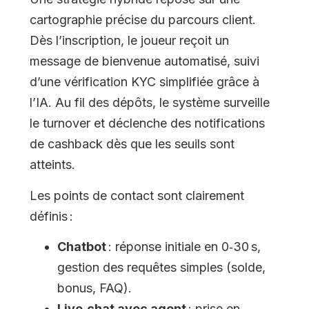
cartographie précise du parcours client.
Dès l’inscription, le joueur reçoit un
message de bienvenue automatisé, suivi
d’une vérification KYC simplifiée grâce à
l’IA. Au fil des dépôts, le système surveille
le turnover et déclenche des notifications
de cashback dès que les seuils sont
atteints.
Les points de contact sont clairement
définis :
Chatbot
: réponse initiale en 0‑30 s,
gestion des requêtes simples (solde,
bonus, FAQ).
Live‑chat avec agent
: prise en