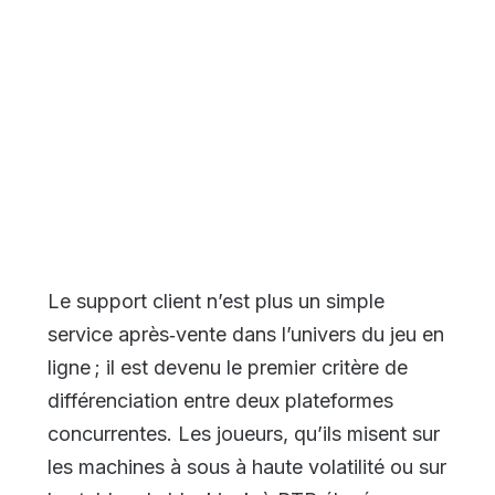
Le support client n’est plus un simple
service après‑vente dans l’univers du jeu en
ligne ; il est devenu le premier critère de
différenciation entre deux plateformes
concurrentes. Les joueurs, qu’ils misent sur
les machines à sous à haute volatilité ou sur