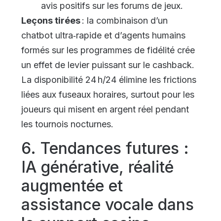
avis positifs sur les forums de jeux.
Leçons tirées
: la combinaison d’un
chatbot ultra‑rapide et d’agents humains
formés sur les programmes de fidélité crée
un effet de levier puissant sur le cashback.
La disponibilité 24 h/24 élimine les frictions
liées aux fuseaux horaires, surtout pour les
joueurs qui misent en argent réel pendant
les tournois nocturnes.
6. Tendances futures :
IA générative, réalité
augmentée et
assistance vocale dans