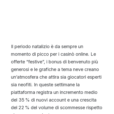
Il periodo natalizio è da sempre un
momento di picco per i casinò online. Le
offerte “festive”, i bonus di benvenuto più
generosi e le grafiche a tema neve creano
un’atmosfera che attira sia giocatori esperti
sia neofiti. In queste settimane la
piattaforma registra un incremento medio
del 35 % di nuovi account e una crescita
del 22 % del volume di scommesse rispetto