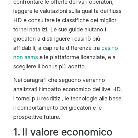
confrontare le offerte dei vari operatori,
leggere le valutazioni sulla qualità dei flussi
HD e consultare le classifiche dei migliori
tornei natalizi. Le sue guide aiutano i
giocatori a distinguere i casinò più
affidabili, a capire le differenze tra
casino
non aams
e le piattaforme licenziate, e a
scegliere il bonus più adatto.
Nei paragrafi che seguono verranno
analizzati l’impatto economico del live‑HD,
i tornei più redditizi, le tecnologie alla base,
il comportamento dei giocatori e le
prospettive future.
1. Il valore economico