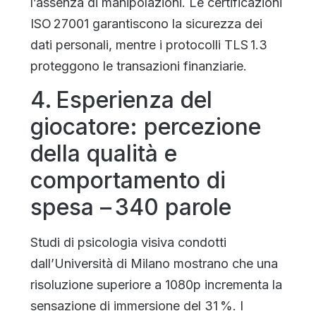
l’assenza di manipolazioni. Le certificazioni
ISO 27001 garantiscono la sicurezza dei
dati personali, mentre i protocolli TLS 1.3
proteggono le transazioni finanziarie.
4. Esperienza del
giocatore: percezione
della qualità e
comportamento di
spesa – 340 parole
Studi di psicologia visiva condotti
dall’Università di Milano mostrano che una
risoluzione superiore a 1080p incrementa la
sensazione di immersione del 31 %. I