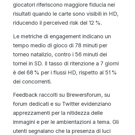
giocatori riferiscono maggiore fiducia nei
risultati quando le carte sono visibili in HD,
riducendo il perceived risk del 12 %.
Le metriche di engagement indicano un
tempo medio di gioco di 78 minuti per
torneo natalizio, contro i 56 minuti dei
tornei in SD. Il tasso di ritenzione a 7 giorni
è del 68 % per i flussi HD, rispetto al 51 %
dei concorrenti.
Feedback raccolti su Brewersforum, su
forum dedicati e su Twitter evidenziano
apprezzamenti per la nitidezza delle
immagini e per le ambientazioni a tema. Gli
utenti segnalano che la presenza di luci