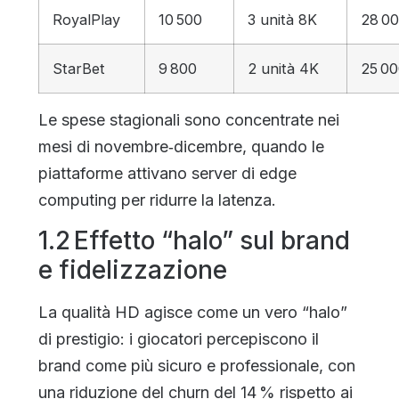
RoyalPlay
10 500
3 unità 8K
28 0
StarBet
9 800
2 unità 4K
25 0
Le spese stagionali sono concentrate nei
mesi di novembre‑dicembre, quando le
piattaforme attivano server di edge
computing per ridurre la latenza.
1.2 Effetto “halo” sul brand
e fidelizzazione
La qualità HD agisce come un vero “halo”
di prestigio: i giocatori percepiscono il
brand come più sicuro e professionale, con
una riduzione del churn del 14 % rispetto ai