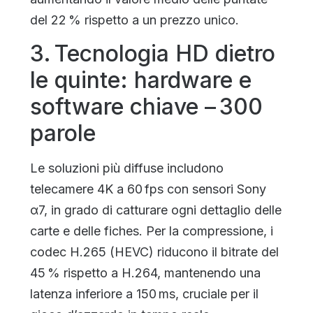
del 22 % rispetto a un prezzo unico.
3. Tecnologia HD dietro
le quinte: hardware e
software chiave – 300
parole
Le soluzioni più diffuse includono
telecamere 4K a 60 fps con sensori Sony
α7, in grado di catturare ogni dettaglio delle
carte e delle fiches. Per la compressione, i
codec H.265 (HEVC) riducono il bitrate del
45 % rispetto a H.264, mantenendo una
latenza inferiore a 150 ms, cruciale per il