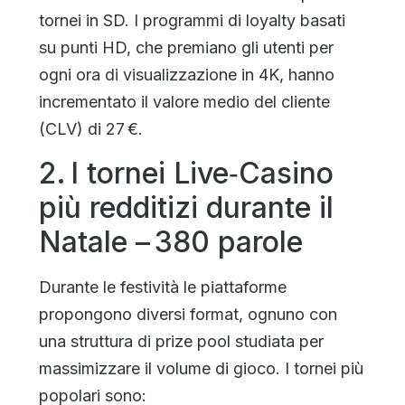
tornei in SD. I programmi di loyalty basati
su punti HD, che premiano gli utenti per
ogni ora di visualizzazione in 4K, hanno
incrementato il valore medio del cliente
(CLV) di 27 €.
2. I tornei Live‑Casino
più redditizi durante il
Natale – 380 parole
Durante le festività le piattaforme
propongono diversi format, ognuno con
una struttura di prize pool studiata per
massimizzare il volume di gioco. I tornei più
popolari sono: