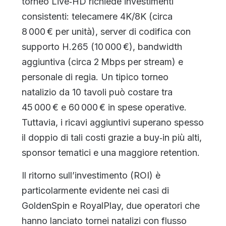
torneo Live‑HD richiede investimenti
consistenti: telecamere 4K/8K (circa
8 000 € per unità), server di codifica con
supporto H.265 (10 000 €), bandwidth
aggiuntiva (circa 2 Mbps per stream) e
personale di regia. Un tipico torneo
natalizio da 10 tavoli può costare tra
45 000 € e 60 000 € in spese operative.
Tuttavia, i ricavi aggiuntivi superano spesso
il doppio di tali costi grazie a buy‑in più alti,
sponsor tematici e una maggiore retention.
Il ritorno sull’investimento (ROI) è
particolarmente evidente nei casi di
GoldenSpin e RoyalPlay, due operatori che
hanno lanciato tornei natalizi con flusso