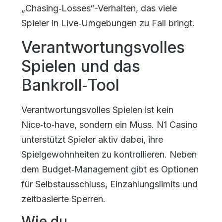
„Chasing‑Losses“-Verhalten, das viele
Spieler in Live‑Umgebungen zu Fall bringt.
Verantwortungsvolles
Spielen und das
Bankroll‑Tool
Verantwortungsvolles Spielen ist kein
Nice‑to‑have, sondern ein Muss. N1 Casino
unterstützt Spieler aktiv dabei, ihre
Spielgewohnheiten zu kontrollieren. Neben
dem Budget‑Management gibt es Optionen
für Selbstausschluss, Einzahlungslimits und
zeitbasierte Sperren.
Wie du