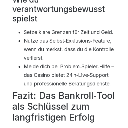
verantwortungsbewusst
spielst
Setze klare Grenzen für Zeit und Geld.
Nutze das Selbst‑Exklusions‑Feature,
wenn du merkst, dass du die Kontrolle
verlierst.
Melde dich bei Problem‑Spieler‑Hilfe –
das Casino bietet 24 h‑Live‑Support
und professionelle Beratungsdienste.
Fazit: Das Bankroll‑Tool
als Schlüssel zum
langfristigen Erfolg