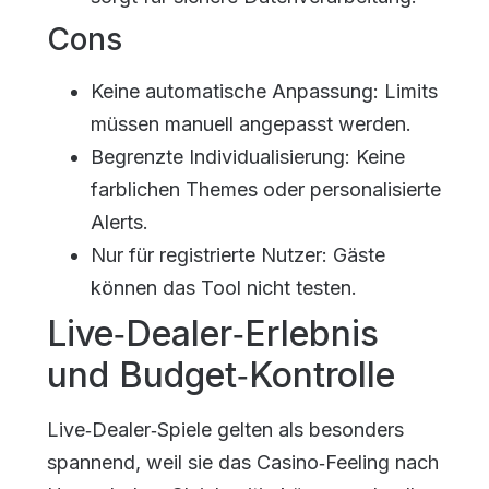
Cons
Keine automatische Anpassung: Limits
müssen manuell angepasst werden.
Begrenzte Individualisierung: Keine
farblichen Themes oder personalisierte
Alerts.
Nur für registrierte Nutzer: Gäste
können das Tool nicht testen.
Live‑Dealer‑Erlebnis
und Budget‑Kontrolle
Live‑Dealer‑Spiele gelten als besonders
spannend, weil sie das Casino‑Feeling nach