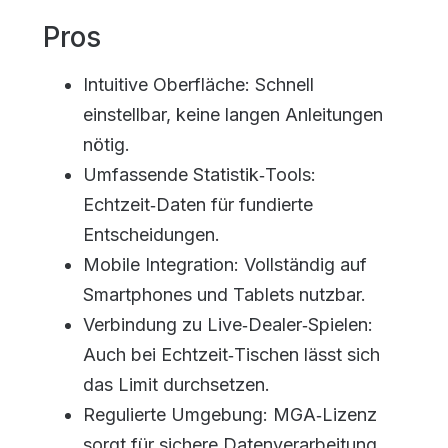
Pros
Intuitive Oberfläche: Schnell
einstellbar, keine langen Anleitungen
nötig.
Umfassende Statistik‑Tools:
Echtzeit‑Daten für fundierte
Entscheidungen.
Mobile Integration: Vollständig auf
Smartphones und Tablets nutzbar.
Verbindung zu Live‑Dealer‑Spielen:
Auch bei Echtzeit‑Tischen lässt sich
das Limit durchsetzen.
Regulierte Umgebung: MGA‑Lizenz
sorgt für sichere Datenverarbeitung.