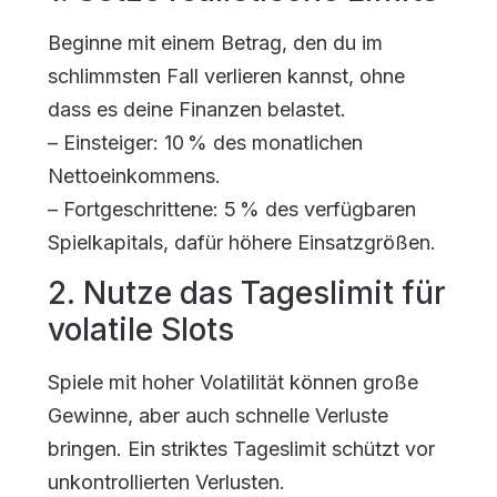
Beginne mit einem Betrag, den du im
schlimmsten Fall verlieren kannst, ohne
dass es deine Finanzen belastet.
– Einsteiger: 10 % des monatlichen
Nettoeinkommens.
– Fortgeschrittene: 5 % des verfügbaren
Spielkapitals, dafür höhere Einsatzgrößen.
2. Nutze das Tageslimit für
volatile Slots
Spiele mit hoher Volatilität können große
Gewinne, aber auch schnelle Verluste
bringen. Ein striktes Tageslimit schützt vor
unkontrollierten Verlusten.