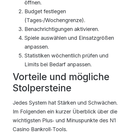
öffnen.
Budget festlegen
(Tages‑/Wochengrenze).
Benachrichtigungen aktivieren.
Spiele auswählen und Einsatzgrößen
anpassen.
Statistiken wöchentlich prüfen und
Limits bei Bedarf anpassen.
Vorteile und mögliche
Stolpersteine
Jedes System hat Stärken und Schwächen.
Im Folgenden ein kurzer Überblick über die
wichtigsten Plus‑ und Minuspunkte des N1
Casino Bankroll‑Tools.