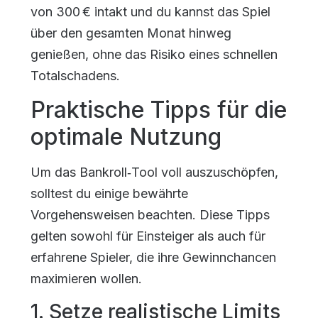
von 300 € intakt und du kannst das Spiel
über den gesamten Monat hinweg
genießen, ohne das Risiko eines schnellen
Totalschadens.
Praktische Tipps für die
optimale Nutzung
Um das Bankroll‑Tool voll auszuschöpfen,
solltest du einige bewährte
Vorgehensweisen beachten. Diese Tipps
gelten sowohl für Einsteiger als auch für
erfahrene Spieler, die ihre Gewinnchancen
maximieren wollen.
1. Setze realistische Limits