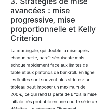
3. Stratégies de mise
avancées : mise
progressive, mise
proportionnelle et Kelly
Criterion
La martingale, qui double la mise après
chaque perte, paraît séduisante mais
échoue rapidement face aux limites de
table et aux plafonds de bankroll. En ligne,
les limites sont souvent plus strictes : un
tableau peut imposer un maximum de
200 €, ce qui rend la perte de 8 fois la mise
initiale très probable en une courte série de
défaites. La séquence Fibonacci