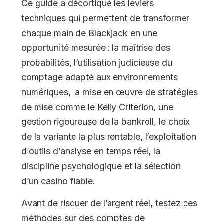
Ce guide a décortiqué les leviers
techniques qui permettent de transformer
chaque main de Blackjack en une
opportunité mesurée : la maîtrise des
probabilités, l’utilisation judicieuse du
comptage adapté aux environnements
numériques, la mise en œuvre de stratégies
de mise comme le Kelly Criterion, une
gestion rigoureuse de la bankroll, le choix
de la variante la plus rentable, l’exploitation
d’outils d’analyse en temps réel, la
discipline psychologique et la sélection
d’un casino fiable.
Avant de risquer de l’argent réel, testez ces
méthodes sur des comptes de