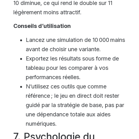
10 diminue, ce qui rend le double sur 11
légèrement moins attractif.
Conseils d’utilisation
Lancez une simulation de 10 000 mains
avant de choisir une variante.
Exportez les résultats sous forme de
tableau pour les comparer à vos
performances réelles.
N’utilisez ces outils que comme
référence ; le jeu en direct doit rester
guidé par la stratégie de base, pas par
une dépendance totale aux aides
numériques.
7. Psychologie du