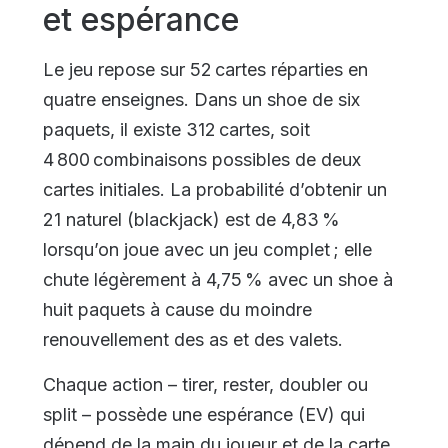
et espérance
Le jeu repose sur 52 cartes réparties en
quatre enseignes. Dans un shoe de six
paquets, il existe 312 cartes, soit
4 800 combinaisons possibles de deux
cartes initiales. La probabilité d’obtenir un
21 naturel (blackjack) est de 4,83 %
lorsqu’on joue avec un jeu complet ; elle
chute légèrement à 4,75 % avec un shoe à
huit paquets à cause du moindre
renouvellement des as et des valets.
Chaque action – tirer, rester, doubler ou
split – possède une espérance (EV) qui
dépend de la main du joueur et de la carte