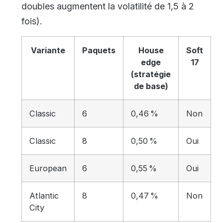
doubles augmentent la volatilité de 1,5 à 2
fois).
Variante
Paquets
House
Soft
edge
17
(stratégie
de base)
Classic
6
0,46 %
Non
Classic
8
0,50 %
Oui
European
6
0,55 %
Oui
Atlantic
8
0,47 %
Non
City