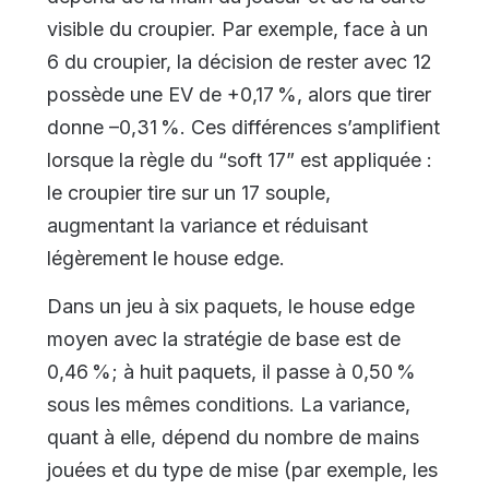
visible du croupier. Par exemple, face à un
6 du croupier, la décision de rester avec 12
possède une EV de +0,17 %, alors que tirer
donne –0,31 %. Ces différences s’amplifient
lorsque la règle du “soft 17” est appliquée :
le croupier tire sur un 17 souple,
augmentant la variance et réduisant
légèrement le house edge.
Dans un jeu à six paquets, le house edge
moyen avec la stratégie de base est de
0,46 %; à huit paquets, il passe à 0,50 %
sous les mêmes conditions. La variance,
quant à elle, dépend du nombre de mains
jouées et du type de mise (par exemple, les