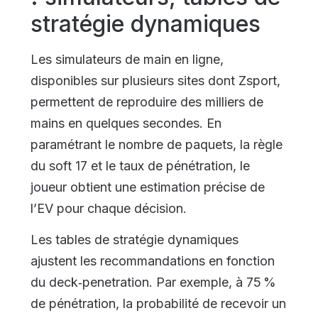
stratégie dynamiques
Les simulateurs de main en ligne,
disponibles sur plusieurs sites dont Zsport,
permettent de reproduire des milliers de
mains en quelques secondes. En
paramétrant le nombre de paquets, la règle
du soft 17 et le taux de pénétration, le
joueur obtient une estimation précise de
l’EV pour chaque décision.
Les tables de stratégie dynamiques
ajustent les recommandations en fonction
du deck‑penetration. Par exemple, à 75 %
de pénétration, la probabilité de recevoir un