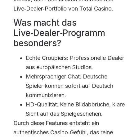
Live‑Dealer‑Portfolio von Total Casino.
Was macht das
Live‑Dealer‑Programm
besonders?
Echte Croupiers: Professionelle Dealer
aus europäischen Studios.
Mehrsprachiger Chat: Deutsche
Spieler können sofort auf Deutsch
kommunizieren.
HD-Qualität: Keine Bildabbrüche, klare
Sicht auf das Spielgeschehen.
Durch diese Features entsteht ein
authentisches Casino‑Gefühl, das reine