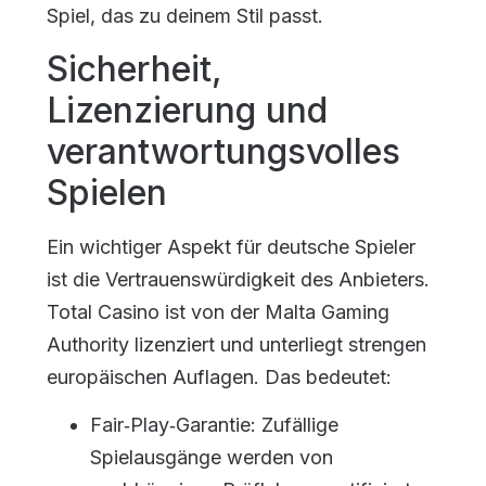
Spiel, das zu deinem Stil passt.
Sicherheit,
Lizenzierung und
verantwortungsvolles
Spielen
Ein wichtiger Aspekt für deutsche Spieler
ist die Vertrauenswürdigkeit des Anbieters.
Total Casino ist von der Malta Gaming
Authority lizenziert und unterliegt strengen
europäischen Auflagen. Das bedeutet:
Fair‑Play‑Garantie: Zufällige
Spielausgänge werden von