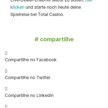
klicken
und starte noch heute deine
Spielreise bei Total Casino.
# compartilhe
Compartilhe no Facebook
Compartilhe no Twitter
Compartilhe no LinkedIn