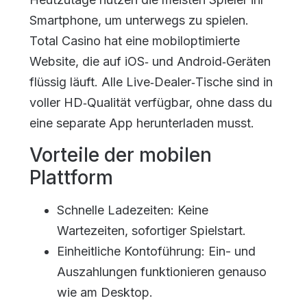
Smartphone, um unterwegs zu spielen.
Total Casino hat eine mobiloptimierte
Website, die auf iOS‑ und Android‑Geräten
flüssig läuft. Alle Live‑Dealer‑Tische sind in
voller HD‑Qualität verfügbar, ohne dass du
eine separate App herunterladen musst.
Vorteile der mobilen
Plattform
Schnelle Ladezeiten: Keine
Wartezeiten, sofortiger Spielstart.
Einheitliche Kontoführung: Ein- und
Auszahlungen funktionieren genauso
wie am Desktop.