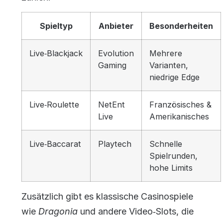
Spieltyp
Anbieter
Besonderheiten
Live‑Blackjack
Evolution
Mehrere
Gaming
Varianten,
niedrige Edge
Live‑Roulette
NetEnt
Französisches &
Live
Amerikanisches
Live‑Baccarat
Playtech
Schnelle
Spielrunden,
hohe Limits
Zusätzlich gibt es klassische Casinospiele
wie
Dragonia
und andere Video‑Slots, die