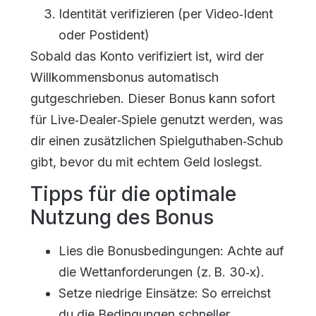
Identität verifizieren (per Video‑Ident
oder Postident)
Sobald das Konto verifiziert ist, wird der
Willkommensbonus automatisch
gutgeschrieben. Dieser Bonus kann sofort
für Live‑Dealer‑Spiele genutzt werden, was
dir einen zusätzlichen Spielguthaben‑Schub
gibt, bevor du mit echtem Geld loslegst.
Tipps für die optimale
Nutzung des Bonus
Lies die Bonusbedingungen: Achte auf
die Wettanforderungen (z. B. 30‑x).
Setze niedrige Einsätze: So erreichst
du die Bedingungen schneller.