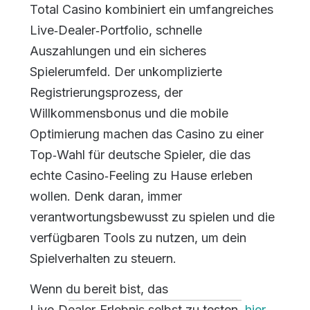
Total Casino kombiniert ein umfangreiches
Live‑Dealer‑Portfolio, schnelle
Auszahlungen und ein sicheres
Spielerumfeld. Der unkomplizierte
Registrierungsprozess, der
Willkommensbonus und die mobile
Optimierung machen das Casino zu einer
Top‑Wahl für deutsche Spieler, die das
echte Casino‑Feeling zu Hause erleben
wollen. Denk daran, immer
verantwortungsbewusst zu spielen und die
verfügbaren Tools zu nutzen, um dein
Spielverhalten zu steuern.
Wenn du bereit bist, das
Live‑Dealer‑Erlebnis selbst zu testen,
hier