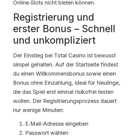
Online‑Slots nicht bieten können.
Registrierung und
erster Bonus – Schnell
und unkompliziert
Der Einstieg bei Total Casino ist bewusst
simpel gehalten. Auf der Startseite findest
du einen Willkommensbonus sowie einen
Bonus ohne Einzahlung, ideal für Neulinge,
die das Spiel erst einmal risikofrei testen
wollen. Der Registrierungsprozess dauert
nur wenige Minuten:
E‑Mail-Adresse eingeben
Passwort wählen