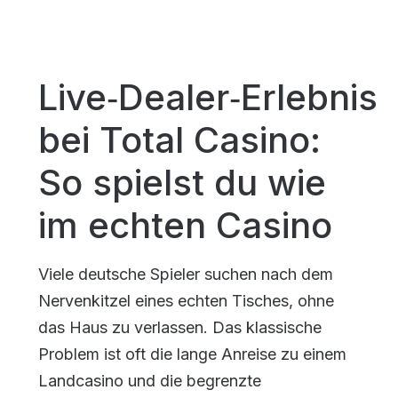
Live‑Dealer‑Erlebnis
bei Total Casino:
So spielst du wie
im echten Casino
Viele deutsche Spieler suchen nach dem
Nervenkitzel eines echten Tisches, ohne
das Haus zu verlassen. Das klassische
Problem ist oft die lange Anreise zu einem
Landcasino und die begrenzte