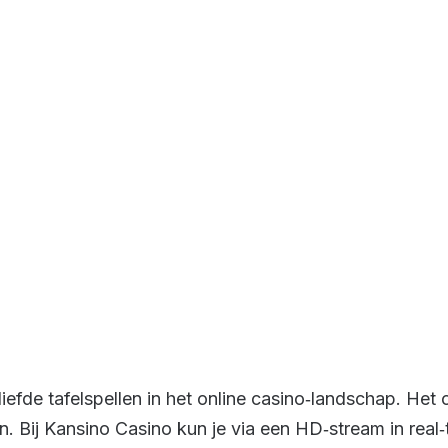
iefde tafelspellen in het online casino‑landschap. He
. Bij Kansino Casino kun je via een HD‑stream in real‑