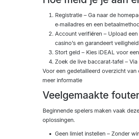
Registratie – Ga naar de homepag
e‑mailadres en een betaalmethod
Account verifiëren – Upload een 
casino’s en garandeert veiligheid
Stort geld – Kies iDEAL voor een 
Zoek de live baccarat‑tafel – Via
Voor een gedetailleerd overzicht van
meer informatie
Veelgemaakte fouten
Beginnende spelers maken vaak dezelf
oplossingen.
Geen limiet instellen – Zonder wi