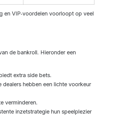
ng en VIP‑voordelen voorloopt op veel
van de bankroll. Hieronder een
iedt extra side bets.
e dealers hebben een lichte voorkeur
 te verminderen.
ente inzetstrategie hun speelplezier