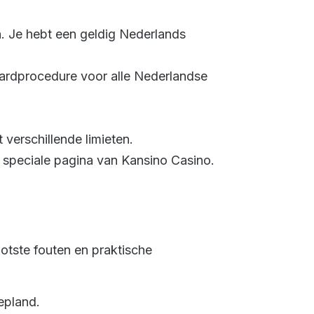
n. Je hebt een geldig Nederlands
daardprocedure voor alle Nederlandse
 verschillende limieten.
 speciale pagina van Kansino Casino.
otste fouten en praktische
gepland.