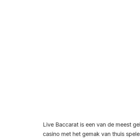
Live Baccarat is een van de meest gel
casino met het gemak van thuis spelen