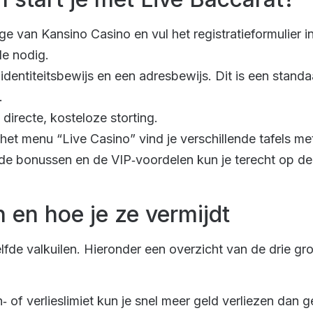
e van Kansino Casino en vul het registratieformulier i
e nodig.
identiteitsbewijs en een adresbewijs. Dit is een stan
.
directe, kosteloze storting.
 het menu “Live Casino” vind je verschillende tafels met
 de bonussen en de VIP‑voordelen kun je terecht op de
 en hoe je ze vermijdt
de valkuilen. Hieronder een overzicht van de drie gro
n‑ of verlieslimiet kun je snel meer geld verliezen dan 