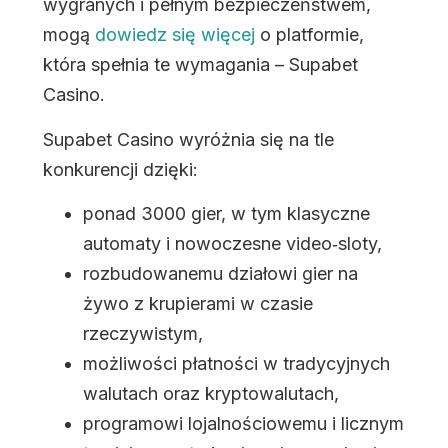
wygranych i pełnym bezpieczeństwem,
mogą
dowiedz się więcej
o platformie,
która spełnia te wymagania – Supabet
Casino.
Supabet Casino wyróżnia się na tle
konkurencji dzięki:
ponad 3000 gier, w tym klasyczne
automaty i nowoczesne video‑sloty,
rozbudowanemu działowi gier na
żywo z krupierami w czasie
rzeczywistym,
możliwości płatności w tradycyjnych
walutach oraz kryptowalutach,
programowi lojalnościowemu i licznym