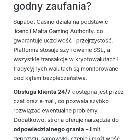
godny zaufania?
Supabet Casino działa na podstawie
licencji Malta Gaming Authority, co
gwarantuje uczciwość i przejrzystość.
Platforma stosuje szyfrowanie SSL, a
wszystkie transakcje w kryptowalutach i
tradycyjnych walutach są monitorowane
pod kątem bezpieczeństwa.
Obsługa klienta 24/7
dostępna jest przez
czat oraz e‑mail, co pozwala szybko
rozwiązać ewentualne problemy.
Dodatkowo, strona oferuje narzędzia do
odpowiedzialnego grania
– limit
depozytu, samowykluczenie i możliwość