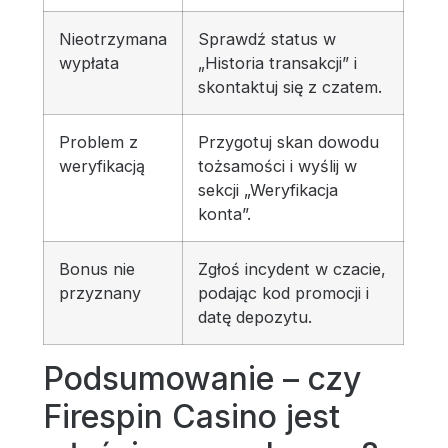
Nieotrzymana
Sprawdź status w
wypłata
„Historia transakcji” i
skontaktuj się z czatem.
Problem z
Przygotuj skan dowodu
weryfikacją
tożsamości i wyślij w
sekcji „Weryfikacja
konta”.
Bonus nie
Zgłoś incydent w czacie,
przyznany
podając kod promocji i
datę depozytu.
Podsumowanie – czy
Firespin Casino jest