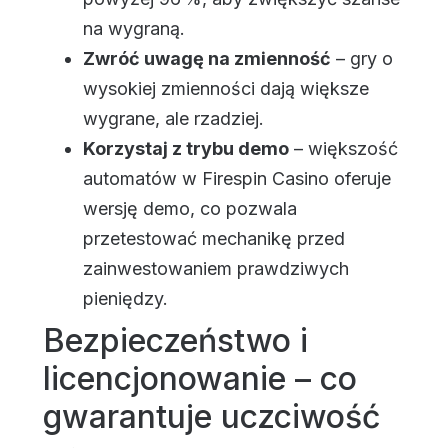
na wygraną.
Zwróć uwagę na zmienność
– gry o
wysokiej zmienności dają większe
wygrane, ale rzadziej.
Korzystaj z trybu demo
– większość
automatów w Firespin Casino oferuje
wersję demo, co pozwala
przetestować mechanikę przed
zainwestowaniem prawdziwych
pieniędzy.
Bezpieczeństwo i
licencjonowanie – co
gwarantuje uczciwość