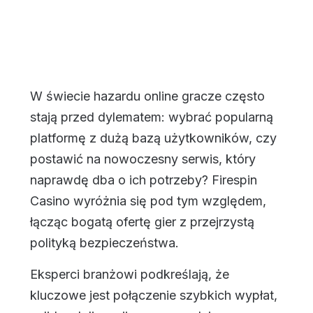
W świecie hazardu online gracze często
stają przed dylematem: wybrać popularną
platformę z dużą bazą użytkowników, czy
postawić na nowoczesny serwis, który
naprawdę dba o ich potrzeby? Firespin
Casino wyróżnia się pod tym względem,
łącząc bogatą ofertę gier z przejrzystą
polityką bezpieczeństwa.
Eksperci branżowi podkreślają, że
kluczowe jest połączenie szybkich wypłat,