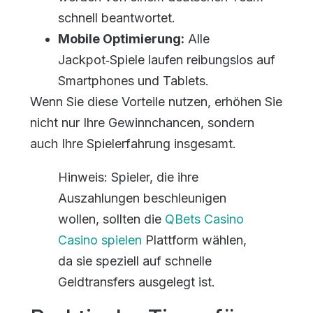
schnell beantwortet.
Mobile Optimierung:
Alle
Jackpot‑Spiele laufen reibungslos auf
Smartphones und Tablets.
Wenn Sie diese Vorteile nutzen, erhöhen Sie
nicht nur Ihre Gewinnchancen, sondern
auch Ihre Spielerfahrung insgesamt.
Hinweis: Spieler, die ihre
Auszahlungen beschleunigen
wollen, sollten die
QBets Casino
Casino spielen
Plattform wählen,
da sie speziell auf schnelle
Geldtransfers ausgelegt ist.