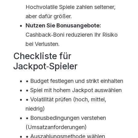
Hochvolatile Spiele zahlen seltener,
aber dafür größer.
Nutzen Sie Bonusangebote:
Cashback‑Boni reduzieren Ihr Risiko
bei Verlusten.
Checkliste für
Jackpot‑Spieler
• Budget festlegen und strikt einhalten
• Spiel mit hohem Jackpot auswählen
• Volatilität prüfen (hoch, mittel,
niedrig)
• Bonusbedingungen verstehen
(Umsatzanforderungen)
• Auszahlungsmethode wählen