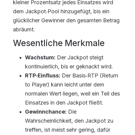
kleiner Prozentsatz jedes Einsatzes wird
dem Jackpot‑Pool hinzugefügt, bis ein
glücklicher Gewinner den gesamten Betrag
abräumt.
Wesentliche Merkmale
Wachstum:
Der Jackpot steigt
kontinuierlich, bis er geknackt wird.
RTP‑Einfluss:
Der Basis‑RTP (Return
to Player) kann leicht unter dem
normalen Wert liegen, weil ein Teil des
Einsatzes in den Jackpot fließt.
Gewinnchance:
Die
Wahrscheinlichkeit, den Jackpot zu
treffen, ist meist sehr gering, dafür