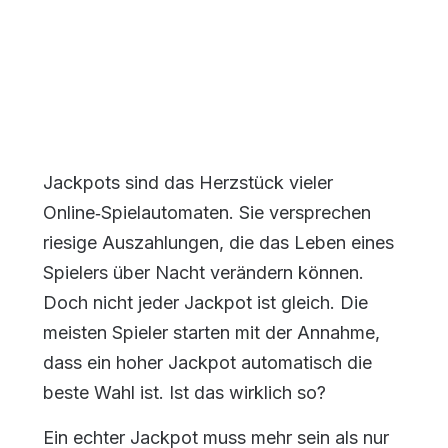
Jackpots sind das Herzstück vieler
Online‑Spielautomaten. Sie versprechen
riesige Auszahlungen, die das Leben eines
Spielers über Nacht verändern können.
Doch nicht jeder Jackpot ist gleich. Die
meisten Spieler starten mit der Annahme,
dass ein hoher Jackpot automatisch die
beste Wahl ist. Ist das wirklich so?
Ein echter Jackpot muss mehr sein als nur