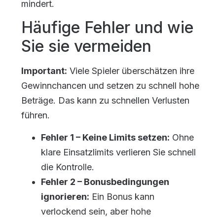
mindert.
Häufige Fehler und wie
Sie sie vermeiden
Important:
Viele Spieler überschätzen ihre
Gewinnchancen und setzen zu schnell hohe
Beträge. Das kann zu schnellen Verlusten
führen.
Fehler 1 – Keine Limits setzen:
Ohne
klare Einsatzlimits verlieren Sie schnell
die Kontrolle.
Fehler 2 – Bonusbedingungen
ignorieren:
Ein Bonus kann
verlockend sein, aber hohe