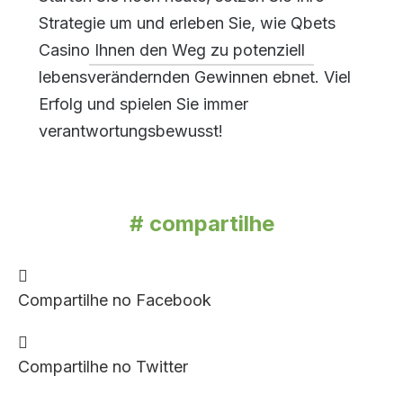
Strategie um und erleben Sie, wie Qbets
Casino Ihnen den Weg zu potenziell
lebensverändernden Gewinnen ebnet. Viel
Erfolg und spielen Sie immer
verantwortungsbewusst!
# compartilhe
Compartilhe no Facebook
Compartilhe no Twitter