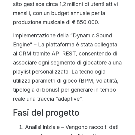
sito gestisce circa 1,2 milioni di utenti attivi
mensili, con un budget annuale per la
produzione musicale di € 850.000.
Implementazione della “Dynamic Sound
Engine” – La piattaforma è stata collegata
al CRM tramite API REST, consentendo di
associare ogni segmento di giocatore a una
playlist personalizzata. La tecnologia
utilizza parametri di gioco (BPM, volatilità,
tipologia di bonus) per generare in tempo
reale una traccia “adaptive”.
Fasi del progetto
Analisi iniziale – Vengono raccolti dati