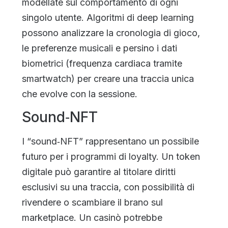
modellate sul comportamento di ogni
singolo utente. Algoritmi di deep learning
possono analizzare la cronologia di gioco,
le preferenze musicali e persino i dati
biometrici (frequenza cardiaca tramite
smartwatch) per creare una traccia unica
che evolve con la sessione.
Sound‑NFT
I “sound‑NFT” rappresentano un possibile
futuro per i programmi di loyalty. Un token
digitale può garantire al titolare diritti
esclusivi su una traccia, con possibilità di
rivendere o scambiare il brano sul
marketplace. Un casinò potrebbe