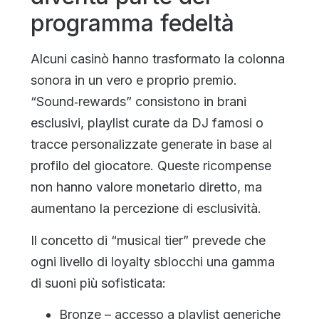
programma fedeltà
Alcuni casinò hanno trasformato la colonna
sonora in un vero e proprio premio.
“Sound‑rewards” consistono in brani
esclusivi, playlist curate da DJ famosi o
tracce personalizzate generate in base al
profilo del giocatore. Queste ricompense
non hanno valore monetario diretto, ma
aumentano la percezione di esclusività.
Il concetto di “musical tier” prevede che
ogni livello di loyalty sblocchi una gamma
di suoni più sofisticata:
Bronze – accesso a playlist generiche