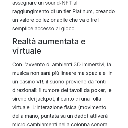
assegnare un sound‑NFT al
raggiungimento di un tier Platinum, creando
un valore collezionabile che va oltre il
semplice accesso al gioco.
Realtà aumentata e
virtuale
Con l’avvento di ambienti 3D immersivi, la
musica non sarà più lineare ma spaziale. In
un casino VR, il suono proviene da fonti
direzionali: il rumore dei tavoli da poker, le
sirene dei jackpot, il canto di una folla
virtuale. L’interazione fisica (movimento
della mano, puntata su un dado) attiverà
micro‑cambiamenti nella colonna sonora,