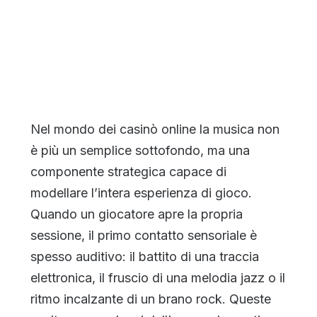
Nel mondo dei casinò online la musica non
è più un semplice sottofondo, ma una
componente strategica capace di
modellare l’intera esperienza di gioco.
Quando un giocatore apre la propria
sessione, il primo contatto sensoriale è
spesso auditivo: il battito di una traccia
elettronica, il fruscio di una melodia jazz o il
ritmo incalzante di un brano rock. Queste