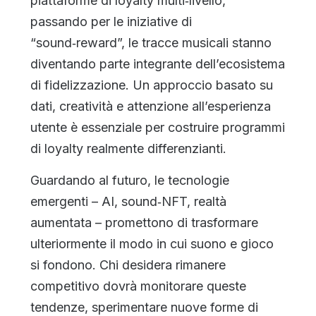
piattaforme di loyalty multi‑livello,
passando per le iniziative di
“sound‑reward”, le tracce musicali stanno
diventando parte integrante dell’ecosistema
di fidelizzazione. Un approccio basato su
dati, creatività e attenzione all’esperienza
utente è essenziale per costruire programmi
di loyalty realmente differenzianti.
Guardando al futuro, le tecnologie
emergenti – AI, sound‑NFT, realtà
aumentata – promettono di trasformare
ulteriormente il modo in cui suono e gioco
si fondono. Chi desidera rimanere
competitivo dovrà monitorare queste
tendenze, sperimentare nuove forme di