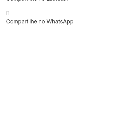
Compartilhe no WhatsApp