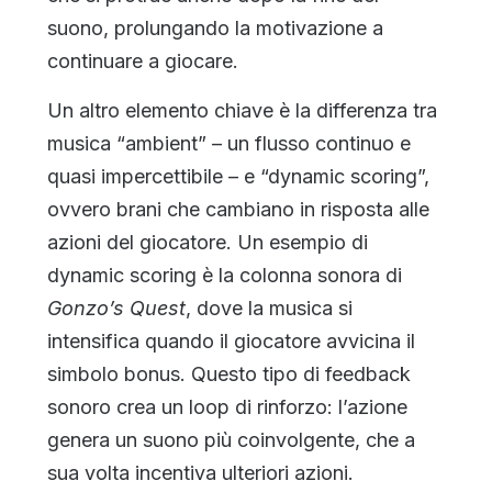
suono, prolungando la motivazione a
continuare a giocare.
Un altro elemento chiave è la differenza tra
musica “ambient” – un flusso continuo e
quasi impercettibile – e “dynamic scoring”,
ovvero brani che cambiano in risposta alle
azioni del giocatore. Un esempio di
dynamic scoring è la colonna sonora di
Gonzo’s Quest
, dove la musica si
intensifica quando il giocatore avvicina il
simbolo bonus. Questo tipo di feedback
sonoro crea un loop di rinforzo: l’azione
genera un suono più coinvolgente, che a
sua volta incentiva ulteriori azioni.