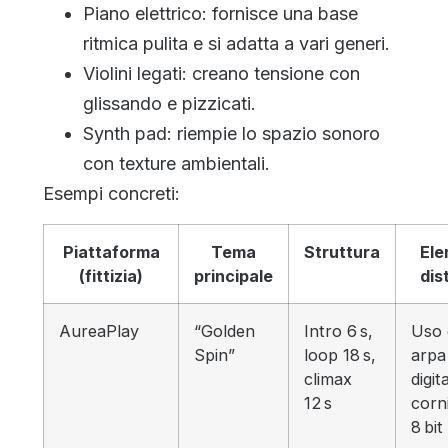
Piano elettrico: fornisce una base
ritmica pulita e si adatta a vari generi.
Violini legati: creano tensione con
glissando e pizzicati.
Synth pad: riempie lo spazio sonoro
con texture ambientali.
Esempi concreti:
Piattaforma
Tema
Struttura
Ele
(fittizia)
principale
dis
AureaPlay
“Golden
Intro 6 s,
Uso 
Spin”
loop 18 s,
arpa
climax
digit
12 s
corn
8 bit