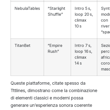
NebulaTables
“Starlight
Intro 5 s,
Synt
Shuffle”
loop 20 s,
modu
climax
con
10 s
rive
“spa
TitanBet
“Empire
Intro 7 s,
Sezi
Rush”
loop 16 s,
perc
climax
afri
14 s
coro
masc
Queste piattaforme, citate spesso da
Tttlines, dimostrano come la combinazione
di elementi classici e moderni possa
generare un’esperienza sonora coerente