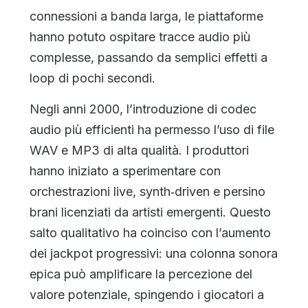
connessioni a banda larga, le piattaforme
hanno potuto ospitare tracce audio più
complesse, passando da semplici effetti a
loop di pochi secondi.
Negli anni 2000, l’introduzione di codec
audio più efficienti ha permesso l’uso di file
WAV e MP3 di alta qualità. I produttori
hanno iniziato a sperimentare con
orchestrazioni live, synth‑driven e persino
brani licenziati da artisti emergenti. Questo
salto qualitativo ha coinciso con l’aumento
dei jackpot progressivi: una colonna sonora
epica può amplificare la percezione del
valore potenziale, spingendo i giocatori a