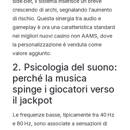
side‑bet, il sistema inserisce un breve
crescendo di archi, segnalando l’aumento
di rischio. Questa sinergia tra audio e
gameplay è ora una caratteristica standard
nei migliori nuovi casino non AAMS, dove
la personalizzazione è venduta come
valore aggiunto.
2. Psicologia del suono:
perché la musica
spinge i giocatori verso
il jackpot
Le frequenze basse, tipicamente tra 40 Hz
e 80 Hz, sono associate a sensazioni di