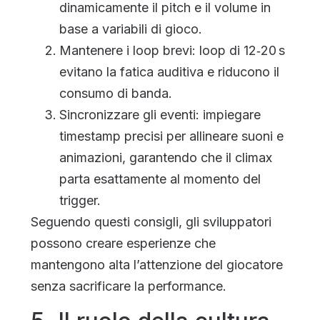
dinamicamente il pitch e il volume in
base a variabili di gioco.
Mantenere i loop brevi: loop di 12‑20 s
evitano la fatica auditiva e riducono il
consumo di banda.
Sincronizzare gli eventi: impiegare
timestamp precisi per allineare suoni e
animazioni, garantendo che il climax
parta esattamente al momento del
trigger.
Seguendo questi consigli, gli sviluppatori
possono creare esperienze che
mantengono alta l’attenzione del giocatore
senza sacrificare la performance.