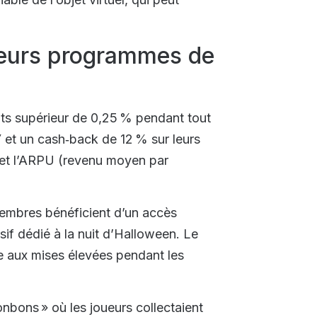
t leurs programmes de
nts supérieur de 0,25 % pendant tout
”
et un cash‑back de 12 % sur leurs
 et l’ARPU (revenu moyen par
membres bénéficient d’un accès
if dédié à la nuit d’Halloween. Le
ce aux mises élevées pendant les
bons » où les joueurs collectaient