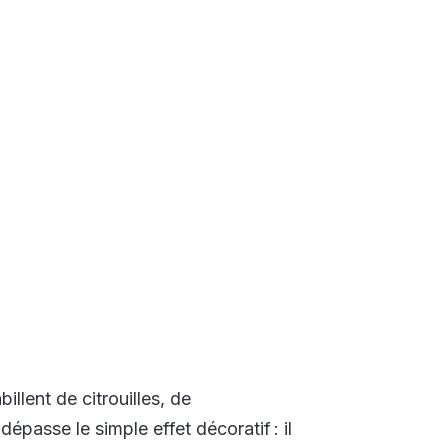
llent de citrouilles, de
passe le simple effet décoratif : il