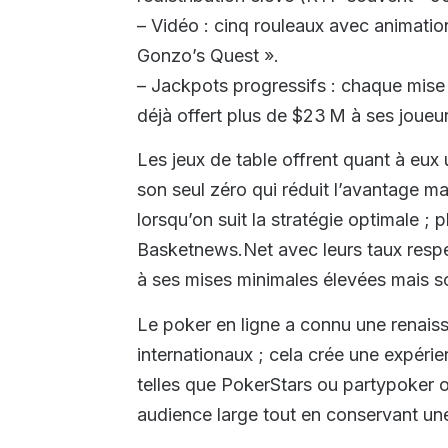
– Vidéo : cinq rouleaux avec animation
Gonzo’s Quest ».
– Jackpots progressifs : chaque mise
déjà offert plus de $23 M à ses joueur
Les jeux de table offrent quant à eux
son seul zéro qui réduit l’avantage 
lorsqu’on suit la stratégie optimale 
Basketnews.Net avec leurs taux respec
à ses mises minimales élevées mais 
Le poker en ligne a connu une renais
internationaux ; cela crée une expérie
telles que PokerStars ou partypoker 
audience large tout en conservant une 