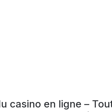
u casino en ligne – Tou