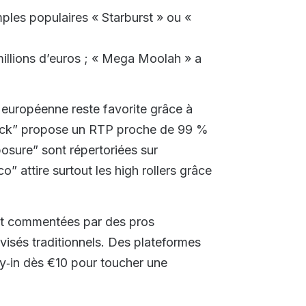
mples populaires « Starburst » ou «
illions d’euros ; « Mega Moolah » a
 européenne reste favorite grâce à
kjack” propose un RTP proche de 99 %
osure” sont répertoriées sur
 attire surtout les high rollers grâce
ont commentées par des pros
évisés traditionnels. Des plateformes
y‑in dès €10 pour toucher une