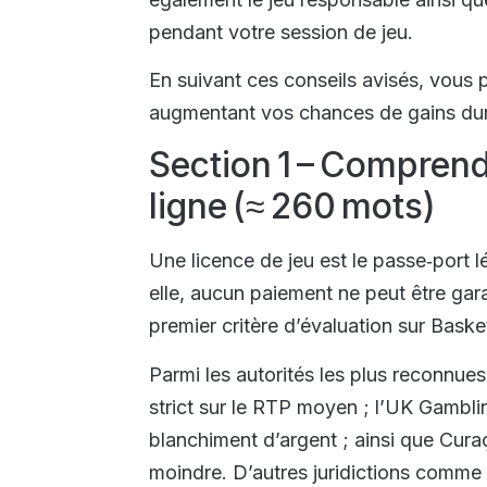
pendant votre session de jeu.
En suivant ces conseils avisés, vous 
augmentant vos chances de gains dura
Section 1 – Comprend
ligne (≈ 260 mots)
Une licence de jeu est le passe‑port 
elle, aucun paiement ne peut être gara
premier critère d’évaluation sur Bask
Parmi les autorités les plus reconnue
strict sur le RTP moyen ; l’UK Gambl
blanchiment d’argent ; ainsi que Cura
moindre. D’autres juridictions comme