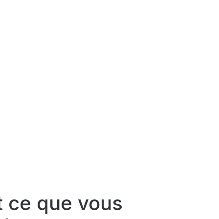
t ce que vous