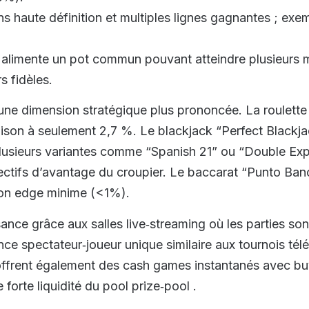
s haute définition et multiples lignes gagnantes ; exe
 alimente un pot commun pouvant atteindre plusieurs m
s fidèles.
 une dimension stratégique plus prononcée. La roulette
maison à seulement 2,7 %. Le blackjack “Perfect Blac
; plusieurs variantes comme “Spanish 21” ou “Double Exp
tifs d’avantage du croupier. Le baccarat “Punto Banco”
son edge minime (<1%).
sance grâce aux salles live‑streaming où les parties s
nce spectateur‑joueur unique similaire aux tournois tél
offrent également des cash games instantanés avec bu
forte liquidité du pool prize‑pool .