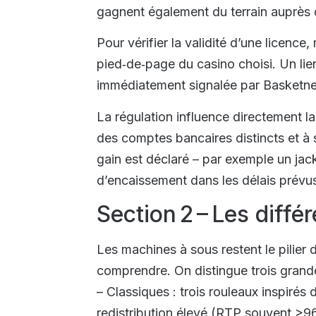
gagnent également du terrain auprès d
Pour vérifier la validité d’une licence,
pied‑de‑page du casino choisi. Un lien
immédiatement signalée par Basketne
La régulation influence directement la
des comptes bancaires distincts et à 
gain est déclaré – par exemple un jac
d’encaissement dans les délais prévus 
Section 2 – Les diffé
Les machines à sous restent le pilier
comprendre. On distingue trois grande
– Classiques : trois rouleaux inspiré
redistribution élevé (RTP souvent >9