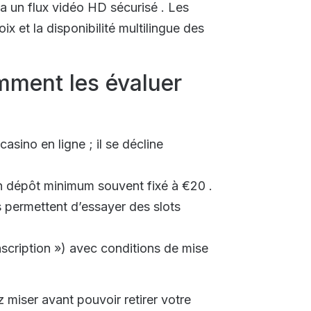
ia un flux vidéo HD sécurisé . Les
ix et la disponibilité multilingue des
omment les évaluer
ino en ligne ; il se décline
n dépôt minimum souvent fixé à €20 .
ls permettent d’essayer des slots
inscription ») avec conditions de mise
 miser avant pouvoir retirer votre