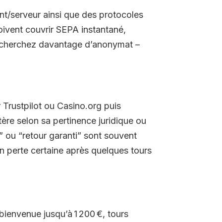
nt/serveur ainsi que des protocoles
oivent couvrir SEPA instantané,
us cherchez davantage d’anonymat –
Trustpilot ou Casino.org puis
re selon sa pertinence juridique ou
” ou “retour garanti” sont souvent
en perte certaine après quelques tours
 bienvenue jusqu’à 1 200 €, tours