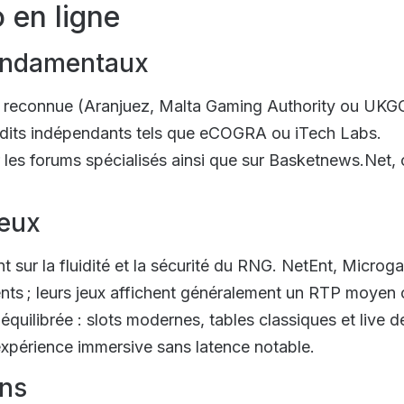
 en ligne
fondamentaux
té reconnue (Aranjuez, Malta Gaming Authority ou UKG
udits indépendants tels que eCOGRA ou iTech Labs.
ur les forums spécialisés ainsi que sur Basketnews.Net,
jeux
nt sur la fluidité et la sécurité du RNG. NetEnt, Micro
érents ; leurs jeux affichent généralement un RTP moye
équilibrée : slots modernes, tables classiques et live 
expérience immersive sans latence notable.
ons