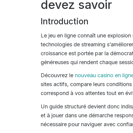
devez savoir
Introduction
Le jeu en ligne connaît une explosion 
technologies de streaming s’amélioren
croissance est portée par la démocrat
généreuses qui rendent chaque sessio
Découvrez le
nouveau casino en lign
sites actifs, compare leurs conditions
correspond à vos attentes tout en évi
Un guide structuré devient donc indispe
et à jouer dans une démarche responsa
nécessaire pour naviguer avec confian