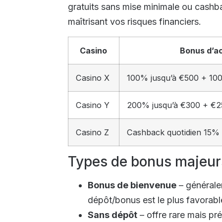
gratuits sans mise minimale ou cashb
maîtrisant vos risques financiers.
Casino
Bonus d’ac
Casino X
100% jusqu’à €500 + 100
Casino Y
200% jusqu’à €300 + €2
Casino Z
Cashback quotidien 15% +
Types de bonus majeur
Bonus de bienvenue
– généralem
dépôt/bonus est le plus favorab
Sans dépôt
– offre rare mais pr