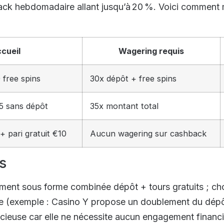
ack hebdomadaire allant jusqu’à 20 %. Voici comment m
cueil
Wagering requis
 free spins
30x dépôt + free spins
5 sans dépôt
35x montant total
 pari gratuit €10
Aucun wagering sur cashback
s
ent sous forme combinée dépôt + tours gratuits ; chois
le (exemple : Casino Y propose un doublement du dépôt
écieuse car elle ne nécessite aucun engagement financi