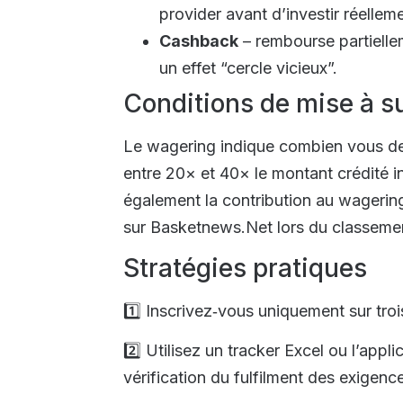
provider avant d’investir réelle
Cashback
– rembourse partiellem
un effet “cercle vicieux”.
Conditions de mise à su
Le wagering indique combien vous dev
entre 20× et 40× le montant crédité in
également la contribution au wagering
sur Basketnews.Net lors du classement
Stratégies pratiques
1️⃣ Inscrivez‑vous uniquement sur troi
2️⃣ Utilisez un tracker Excel ou l’app
vérification du fulfilment des exigenc