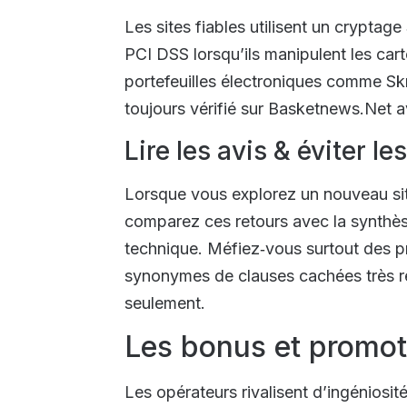
Les sites fiables utilisent un crypta
PCI DSS lorsqu’ils manipulent les ca
portefeuilles électroniques comme Skr
toujours vérifié sur Basketnews.Net a
Lire les avis & éviter l
Lorsque vous explorez un nouveau sit
comparez ces retours avec la synthès
technique. Méfiez‑vous surtout des pr
synonymes de clauses cachées très res
seulement.
Les bonus et promoti
Les opérateurs rivalisent d’ingéniosité