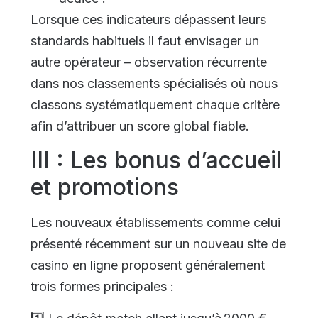
Lorsque ces indicateurs dépassent leurs
standards habituels il faut envisager un
autre opérateur – observation récurrente
dans nos classements spécialisés où nous
classons systématiquement chaque critère
afin d’attribuer un score global fiable.
III : Les bonus d’accueil
et promotions
Les nouveaux établissements comme celui
présenté récemment sur un nouveau site de
casino en ligne proposent généralement
trois formes principales :