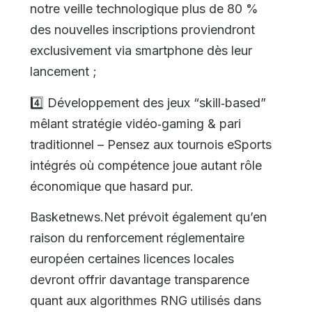
notre veille technologique plus de 80 %
des nouvelles inscriptions proviendront
exclusivement via smartphone dès leur
lancement ;
4️⃣ Développement des jeux “skill‑based”
mêlant stratégie vidéo‑gaming & pari
traditionnel – Pensez aux tournois eSports
intégrés où compétence joue autant rôle
économique que hasard pur.
Basketnews.Net prévoit également qu’en
raison du renforcement réglementaire
européen certaines licences locales
devront offrir davantage transparence
quant aux algorithmes RNG utilisés dans