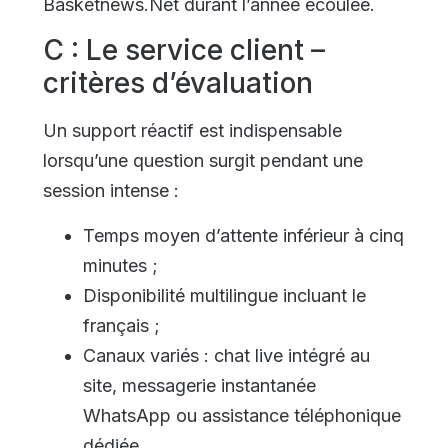
Basketnews.Net durant l’année écoulée.
C : Le service client –
critères d’évaluation
Un support réactif est indispensable
lorsqu’une question surgit pendant une
session intense :
Temps moyen d’attente inférieur à cinq
minutes ;
Disponibilité multilingue incluant le
français ;
Canaux variés : chat live intégré au
site, messagerie instantanée
WhatsApp ou assistance téléphonique
dédiée .