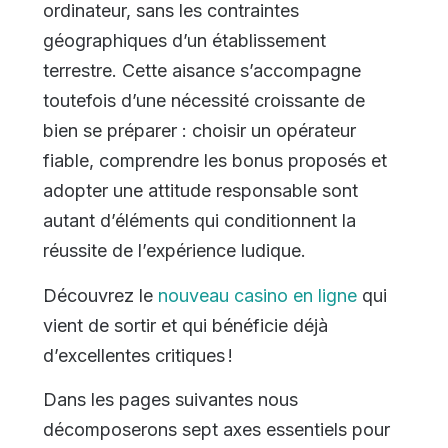
ordinateur, sans les contraintes
géographiques d’un établissement
terrestre. Cette aisance s’accompagne
toutefois d’une nécessité croissante de
bien se préparer : choisir un opérateur
fiable, comprendre les bonus proposés et
adopter une attitude responsable sont
autant d’éléments qui conditionnent la
réussite de l’expérience ludique.
Découvrez le
nouveau casino en ligne
qui
vient de sortir et qui bénéficie déjà
d’excellentes critiques !
Dans les pages suivantes nous
décomposerons sept axes essentiels pour