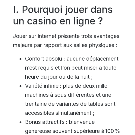
I. Pourquoi jouer dans
un casino en ligne ?
Jouer sur internet présente trois avantages
majeurs par rapport aux salles physiques :
Confort absolu : aucune déplacement
n’est requis et l’on peut miser à toute
heure du jour ou de la nuit ;
Variété infinie : plus de deux mille
machines à sous différentes et une
trentaine de variantes de tables sont
accessibles simultanément ;
Bonus attractifs : bienvenue
généreuse souvent supérieure à 100 %