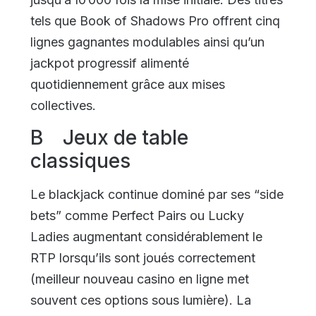
tels que Book of Shadows Pro offrent cinq
lignes gagnantes modulables ainsi qu’un
jackpot progressif alimenté
quotidiennement grâce aux mises
collectives.
B Jeux de table
classiques
Le blackjack continue dominé par ses “side
bets” comme Perfect Pairs ou Lucky
Ladies augmentant considérablement le
RTP lorsqu’ils sont joués correctement
(meilleur nouveau casino en ligne met
souvent ces options sous lumière). La