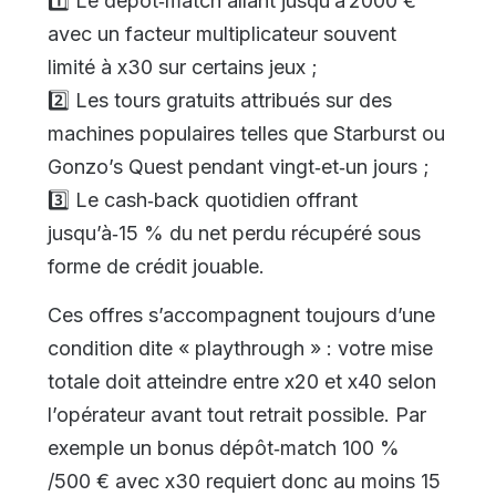
1️⃣ Le dépôt‑match allant jusqu’à 2000 €
avec un facteur multiplicateur souvent
limité à x30 sur certains jeux ;
2️⃣ Les tours gratuits attribués sur des
machines populaires telles que Starburst ou
Gonzo’s Quest pendant vingt‑et‑un jours ;
3️⃣ Le cash‑back quotidien offrant
jusqu’à‑15 % du net perdu récupéré sous
forme de crédit jouable.
Ces offres s’accompagnent toujours d’une
condition dite « playthrough » : votre mise
totale doit atteindre entre x20 et x40 selon
l’opérateur avant tout retrait possible. Par
exemple un bonus dépôt‑match 100 %
/500 € avec x30 requiert donc au moins 15