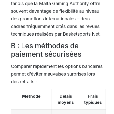
tandis que la Malta Gaming Authority offre
souvent davantage de flexibilité au niveau
des promotions internationales – deux
cadres fréquemment cités dans les revues
techniques réalisées par Basketsports Net.
B : Les méthodes de
paiement sécurisées
Comparer rapidement les options bancaires
permet d’éviter mauvaises surprises lors
des retraits :
Méthode
Délais
Frais
moyens
typiques