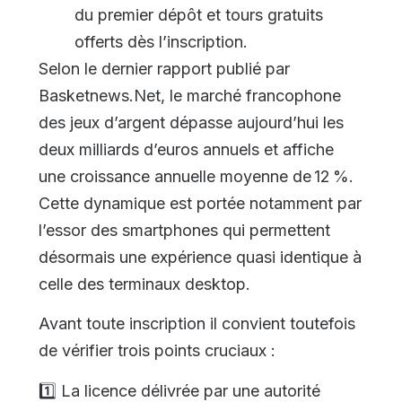
du premier dépôt et tours gratuits
offerts dès l’inscription.
Selon le dernier rapport publié par
Basketnews.Net, le marché francophone
des jeux d’argent dépasse aujourd’hui les
deux milliards d’euros annuels et affiche
une croissance annuelle moyenne de 12 %.
Cette dynamique est portée notamment par
l’essor des smartphones qui permettent
désormais une expérience quasi identique à
celle des terminaux desktop.
Avant toute inscription il convient toutefois
de vérifier trois points cruciaux :
1️⃣ La licence délivrée par une autorité