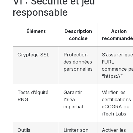
VI : Sécurité et jeu
responsable
Élément
Description
Action
concise
recommand
Cryptage SSL
Protection
S’assurer qu
des données
l’URL
personnelles
commence p
“https://”
Tests d’équité
Garantir
Vérifier les
RNG
l’aléa
certifications
impartial
eCOGRA ou
iTech Labs
Outils
Limiter son
Activer les