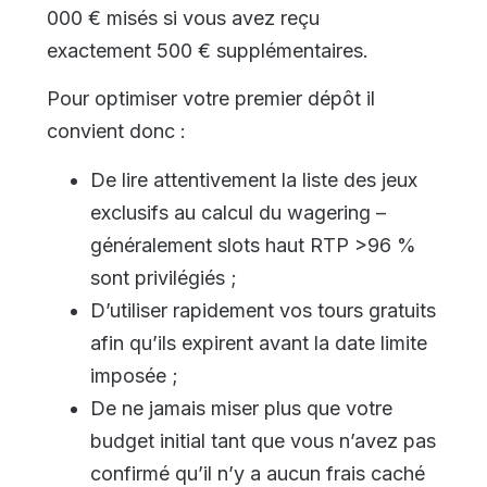
000 € misés si vous avez reçu
exactement 500 € supplémentaires.
Pour optimiser votre premier dépôt il
convient donc :
De lire attentivement la liste des jeux
exclusifs au calcul du wagering –
généralement slots haut RTP >96 %
sont privilégiés ;
D’utiliser rapidement vos tours gratuits
afin qu’ils expirent avant la date limite
imposée ;
De ne jamais miser plus que votre
budget initial tant que vous n’avez pas
confirmé qu’il n’y a aucun frais caché