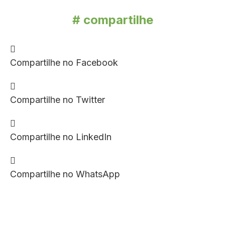
# compartilhe
Compartilhe no Facebook
Compartilhe no Twitter
Compartilhe no LinkedIn
Compartilhe no WhatsApp