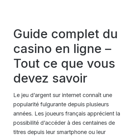
Guide complet du
casino en ligne –
Tout ce que vous
devez savoir
Le jeu d’argent sur internet connaît une
popularité fulgurante depuis plusieurs
années. Les joueurs français apprécient la
possibilité d’accéder à des centaines de
titres depuis leur smartphone ou leur