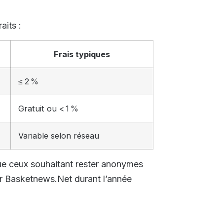
aits :
Frais typiques
≤ 2 %
Gratuit ou < 1 %
Variable selon réseau
 que ceux souhaitant rester anonymes
r Basketnews.Net durant l’année