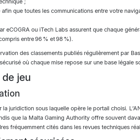
technique ;
é afin que toutes les communications entre votre navigat
 par eCOGRA ou iTech Labs assurent que chaque générat
ompris entre 96 % et 98 %).
ervation des classements publiés régulièrement par 
sécurisé où chaque mise repose sur une base légale so
e de jeu
lation
 la juridiction sous laquelle opère le portail choisi. L’
andis que la Malta Gaming Authority offre souvent dava
dres fréquemment cités dans les revues techniques réa