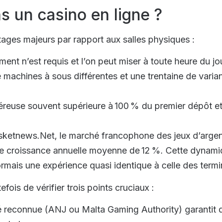
ns un casino en ligne ?
tages majeurs par rapport aux salles physiques :
nt n’est requis et l’on peut miser à toute heure du jour
lle machines à sous différentes et une trentaine de vari
éreuse souvent supérieure à 100 % du premier dépôt et 
Basketnews.Net, le marché francophone des jeux d’argen
 une croissance annuelle moyenne de 12 %. Cette dynami
mais une expérience quasi identique à celle des term
efois de vérifier trois points cruciaux :
ité reconnue (ANJ ou Malta Gaming Authority) garantit