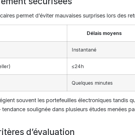
iement sécurisées
ires permet d’éviter mauvaises surprises lors des retr
Délais moyens
Instantané
ller)
≤24h
Quelques minutes
ilégient souvent les portefeuilles électroniques tandis
– tendance soulignée dans plusieurs études menées pa
ritères d’évaluation