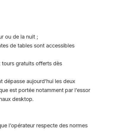
 ou de la nuit ;
antes de tables sont accessibles
tours gratuits offerts dès
t dépasse aujourd’hui les deux
que est portée notamment par l’essor
inaux desktop.
 que l’opérateur respecte des normes