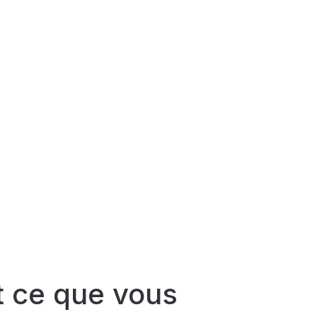
t ce que vous