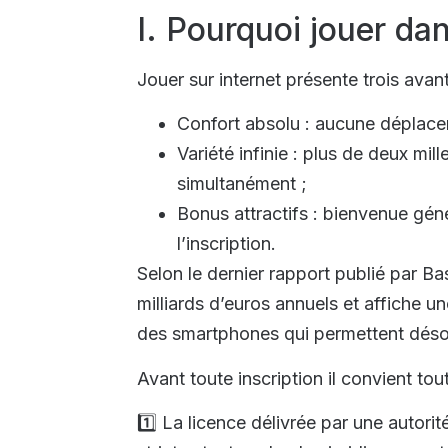
I. Pourquoi jouer da
Jouer sur internet présente trois avan
Confort absolu : aucune déplaceme
Variété infinie : plus de deux mi
simultanément ;
Bonus attractifs : bienvenue gén
l’inscription.
Selon le dernier rapport publié par 
milliards d’euros annuels et affiche
des smartphones qui permettent désor
Avant toute inscription il convient tout
1️⃣ La licence délivrée par une autor