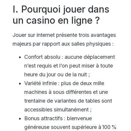
I. Pourquoi jouer dans
un casino en ligne ?
Jouer sur internet présente trois avantages
majeurs par rapport aux salles physiques :
Confort absolu : aucune déplacement
n’est requis et l’on peut miser à toute
heure du jour ou de la nuit ;
Variété infinie : plus de deux mille
machines à sous différentes et une
trentaine de variantes de tables sont
accessibles simultanément ;
Bonus attractifs : bienvenue
généreuse souvent supérieure à 100 %