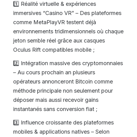
1️⃣ Réalité virtuelle & expériences
immersives “Casino VR” – Des plateformes
comme MetaPlayVR testent déjà
environnements tridimensionnels où chaque
jeton semble réel grâce aux casques
Oculus Rift compatibles mobile ;
2️⃣ Intégration massive des cryptomonnaies
– Au cours prochain an plusieurs
opérateurs annonceront Bitcoin comme
méthode principale non seulement pour
déposer mais aussi recevoir gains
instantanés sans conversion fiat ;
3️⃣ Influence croissante des plateformes
mobiles & applications natives – Selon