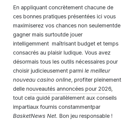
En appliquant concrètement chacune de
ces bonnes pratiques présentées ici vous
maximiserez vos chances non seulementde
gagner mais surtoutde jouer
intelligemment ­ maîtrisant budget et temps
consacrés au plaisir ludique.​ Vous avez
désormais tous les outils nécessaires pour
choisir judicieusement parmi
le meilleur
nouveau casino online
, profiter pleinement
delle nouveautés annoncées pour 2026,
tout cela guidé parallèlement aux conseils
impartiaux fournis constammentpar
BasketNews Net
. Bon jeu responsable !