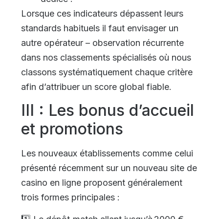
Lorsque ces indicateurs dépassent leurs
standards habituels il faut envisager un
autre opérateur – observation récurrente
dans nos classements spécialisés où nous
classons systématiquement chaque critère
afin d’attribuer un score global fiable.
III : Les bonus d’accueil
et promotions
Les nouveaux établissements comme celui
présenté récemment sur un nouveau site de
casino en ligne proposent généralement
trois formes principales :