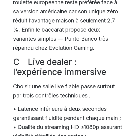
roulette européenne reste préférée face à
sa version américaine car son unique zéro
réduit l’avantage maison à seulement 2,7
%. Enfin le baccarat propose deux
variantes simples — Punto Banco très
répandu chez Evolution Gaming.
C Live dealer :
l’expérience immersive
Choisir une salle live fiable passe surtout
par trois contrôles techniques :
• Latence inférieure à deux secondes
garantissant fluidité pendant chaque main ;
• Qualité du streaming HD ≥1080p assurant