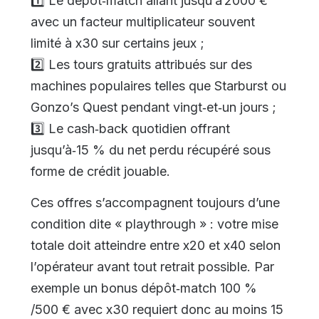
1️⃣ Le dépôt‑match allant jusqu’à 2000 €
avec un facteur multiplicateur souvent
limité à x30 sur certains jeux ;
2️⃣ Les tours gratuits attribués sur des
machines populaires telles que Starburst ou
Gonzo’s Quest pendant vingt‑et‑un jours ;
3️⃣ Le cash‑back quotidien offrant
jusqu’à‑15 % du net perdu récupéré sous
forme de crédit jouable.
Ces offres s’accompagnent toujours d’une
condition dite « playthrough » : votre mise
totale doit atteindre entre x20 et x40 selon
l’opérateur avant tout retrait possible. Par
exemple un bonus dépôt‑match 100 %
/500 € avec x30 requiert donc au moins 15