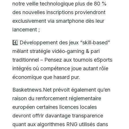
notre veille technologique plus de 80 %
des nouvelles inscriptions proviendront
exclusivement via smartphone dès leur
lancement ;
4️⃣ Développement des jeux “skill‑based”
mêlant stratégie vidéo‑gaming & pari
traditionnel – Pensez aux tournois eSports
intégrés où compétence joue autant rôle
économique que hasard pur.
Basketnews.Net prévoit également qu’en
raison du renforcement réglementaire
européen certaines licences locales
devront offrir davantage transparence
quant aux algorithmes RNG utilisés dans