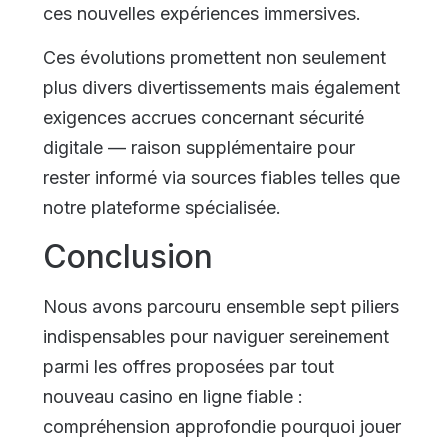
ces nouvelles expériences immersives.
Ces évolutions promettent non seulement
plus divers divertissements mais également
exigences accrues concernant sécurité
digitale — raison supplémentaire pour
rester informé via sources fiables telles que
notre plateforme spécialisée.
Conclusion
Nous avons parcouru ensemble sept piliers
indispensables pour naviguer sereinement
parmi les offres proposées par tout
nouveau casino en ligne fiable :
compréhension approfondie pourquoi jouer