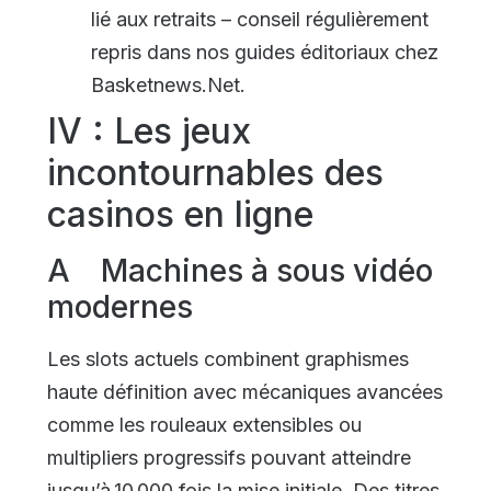
lié aux retraits – conseil régulièrement
repris dans nos guides éditoriaux chez
Basketnews.Net.
IV : Les jeux
incontournables des
casinos en ligne
A Machines à sous vidéo
modernes
Les slots actuels combinent graphismes
haute définition avec mécaniques avancées
comme les rouleaux extensibles ou
multipliers progressifs pouvant atteindre
jusqu’à 10 000 fois la mise initiale. Des titres