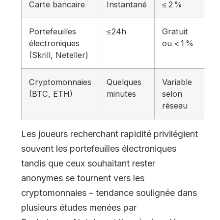
Carte bancaire
Instantané
≤ 2 %
Portefeuilles
≤24h
Gratuit
électroniques
ou < 1 %
(Skrill, Neteller)
Cryptomonnaies
Quelques
Variable
(BTC, ETH)
minutes
selon
réseau
Les joueurs recherchant rapidité privilégient
souvent les portefeuilles électroniques
tandis que ceux souhaitant rester
anonymes se tournent vers les
cryptomonnaies – tendance soulignée dans
plusieurs études menées par