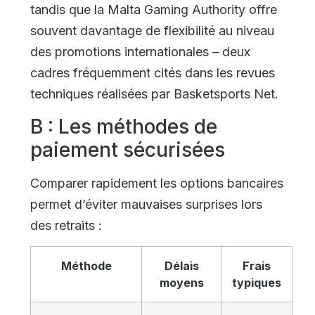
tandis que la Malta Gaming Authority offre
souvent davantage de flexibilité au niveau
des promotions internationales – deux
cadres fréquemment cités dans les revues
techniques réalisées par Basketsports Net.
B : Les méthodes de
paiement sécurisées
Comparer rapidement les options bancaires
permet d’éviter mauvaises surprises lors
des retraits :
Méthode
Délais
Frais
moyens
typiques