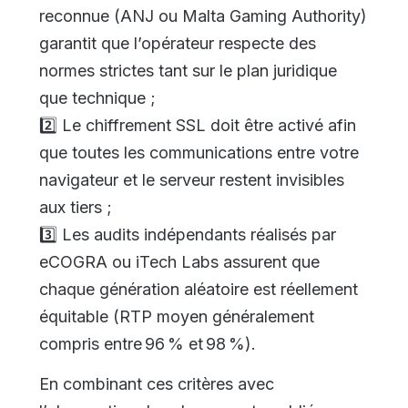
reconnue (ANJ ou Malta Gaming Authority)
garantit que l’opérateur respecte des
normes strictes tant sur le plan juridique
que technique ;
2️⃣ Le chiffrement SSL doit être activé afin
que toutes les communications entre votre
navigateur et le serveur restent invisibles
aux tiers ;
3️⃣ Les audits indépendants réalisés par
eCOGRA ou iTech Labs assurent que
chaque génération aléatoire est réellement
équitable (RTP moyen généralement
compris entre 96 % et 98 %).
En combinant ces critères avec