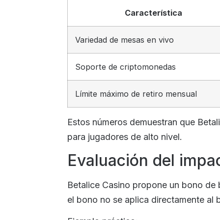
Característica
Variedad de mesas en vivo
Soporte de criptomonedas
Límite máximo de retiro mensual
Estos números demuestran que Betalice
para jugadores de alto nivel.
Evaluación del impa
Betalice Casino propone un bono de b
el bono no se aplica directamente al 