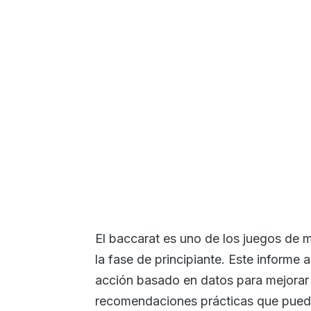
El baccarat es uno de los juegos de
la fase de principiante. Este informe
acción basado en datos para mejorar 
recomendaciones prácticas que pued