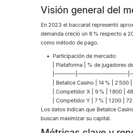
Visión general del m
En 2023 el baccarat representó aprox
demanda creció un 8 % respecto a 202
como método de pago.
Participación de mercado:
| Plataforma | % de jugadores d
|————|—————————-|
| Betalice Casino | 14 % | 2 500 |
| Competidor X | 9 % | 1 800 | 48
| Competidor Y | 7 % | 1 200 | 72 
Los datos indican que Betalice Casino 
buscan maximizar su capital.
Métricas clave y ren