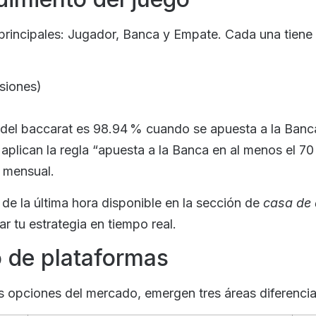
principales: Jugador, Banca y Empate. Cada una tiene 
siones)
 del baccarat es 98.94 % cuando se apuesta a la Banca
aplican la regla “apuesta a la Banca en al menos el 
 mensual.
s de la última hora disponible en la sección de
casa de
ar tu estrategia en tiempo real.
o de plataformas
s opciones del mercado, emergen tres áreas diferenci