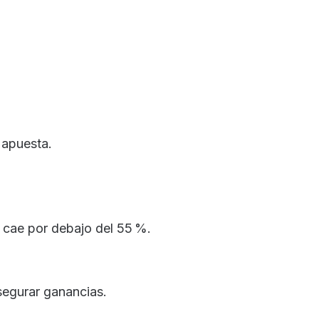
 apuesta.
i cae por debajo del 55 %.
asegurar ganancias.