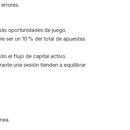
 errores.
 más oportunidades de juego.
e ser un 10 % del total de apuestas
o el flujo de capital activo.
ante una sesión tienden a equilibrar
nea.