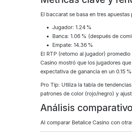
El baccarat se basa en tres apuestas 
Jugador: 1.24 %
Banca: 1.06 % (después de comi
Empate: 14.36 %
El RTP (retorno al jugador) promedio
Casino mostró que los jugadores que 
expectativa de ganancia en un 0.15 %
Pro Tip: Utiliza la tabla de tendencia
patrones de color (rojo/negro) y ajust
Análisis comparativ
Al comparar Betalice Casino con otra