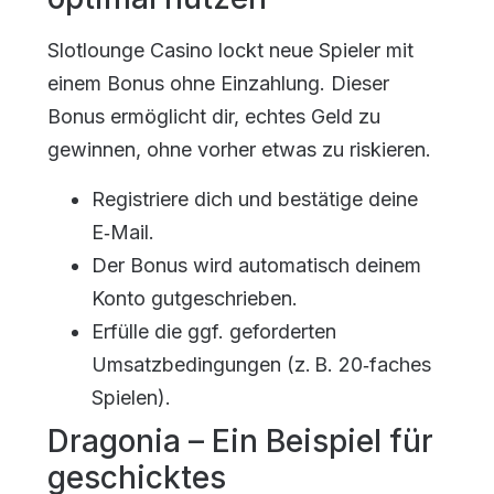
Slotlounge Casino lockt neue Spieler mit
einem Bonus ohne Einzahlung. Dieser
Bonus ermöglicht dir, echtes Geld zu
gewinnen, ohne vorher etwas zu riskieren.
Registriere dich und bestätige deine
E‑Mail.
Der Bonus wird automatisch deinem
Konto gutgeschrieben.
Erfülle die ggf. geforderten
Umsatzbedingungen (z. B. 20‑faches
Spielen).
Dragonia – Ein Beispiel für
geschicktes