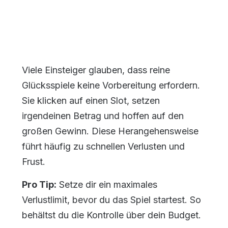
Viele Einsteiger glauben, dass reine
Glücksspiele keine Vorbereitung erfordern.
Sie klicken auf einen Slot, setzen
irgendeinen Betrag und hoffen auf den
großen Gewinn. Diese Herangehensweise
führt häufig zu schnellen Verlusten und
Frust.
Pro Tip:
Setze dir ein maximales
Verlustlimit, bevor du das Spiel startest. So
behältst du die Kontrolle über dein Budget.