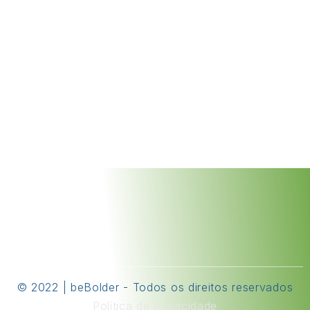
© 2022 | beBolder - Todos os direitos reservados
Política de Privacidade