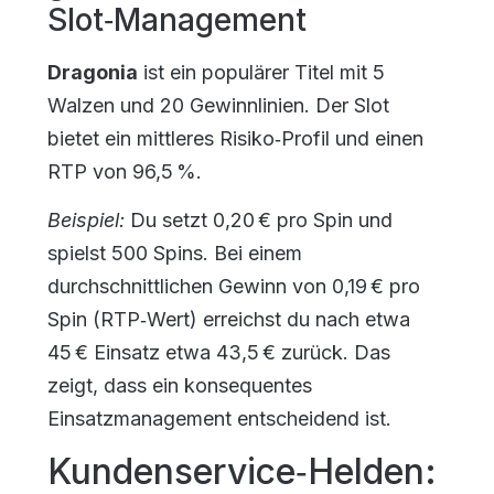
Slot‑Management
Dragonia
ist ein populärer Titel mit 5
Walzen und 20 Gewinnlinien. Der Slot
bietet ein mittleres Risiko‑Profil und einen
RTP von 96,5 %.
Beispiel:
Du setzt 0,20 € pro Spin und
spielst 500 Spins. Bei einem
durchschnittlichen Gewinn von 0,19 € pro
Spin (RTP‑Wert) erreichst du nach etwa
45 € Einsatz etwa 43,5 € zurück. Das
zeigt, dass ein konsequentes
Einsatzmanagement entscheidend ist.
Kundenservice‑Helden: