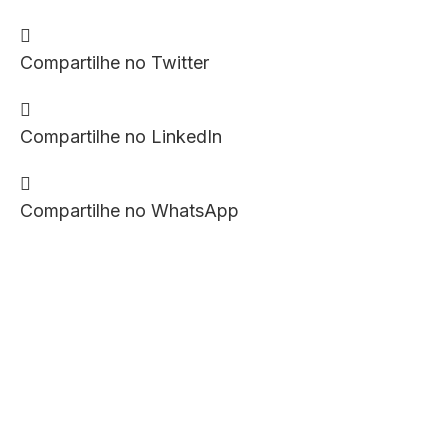
Compartilhe no Twitter
Compartilhe no LinkedIn
Compartilhe no WhatsApp