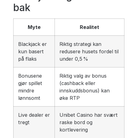
bak
Myte
Realitet
Blackjack er
Riktig strategi kan
kun basert
redusere husets fordel til
på flaks
under 0,5 %
Bonusene
Riktig valg av bonus
gjør spillet
(cashback eller
mindre
innskuddsbonus) kan
lønnsomt
øke RTP
Live dealer er
Unibet Casino har svært
tregt
raske bord og
kortlevering