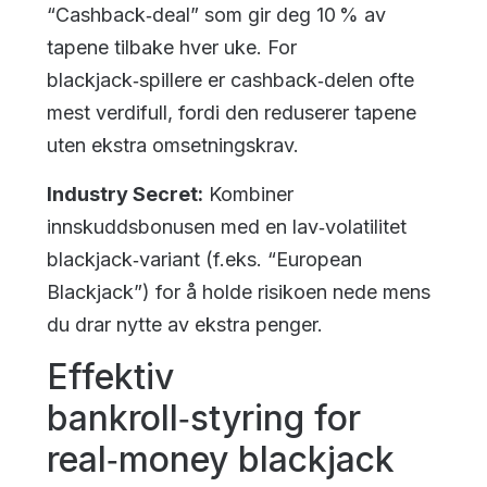
“Cashback‑deal” som gir deg 10 % av
tapene tilbake hver uke. For
blackjack‑spillere er cashback‑delen ofte
mest verdifull, fordi den reduserer tapene
uten ekstra omsetningskrav.
Industry Secret:
Kombiner
innskuddsbonusen med en lav‑volatilitet
blackjack‑variant (f.eks. “European
Blackjack”) for å holde risikoen nede mens
du drar nytte av ekstra penger.
Effektiv
bankroll‑styring for
real‑money blackjack