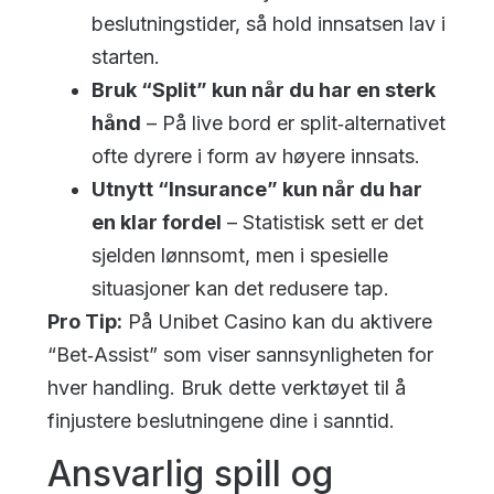
beslutningstider, så hold innsatsen lav i
starten.
Bruk “Split” kun når du har en sterk
hånd
– På live bord er split‑alternativet
ofte dyrere i form av høyere innsats.
Utnytt “Insurance” kun når du har
en klar fordel
– Statistisk sett er det
sjelden lønnsomt, men i spesielle
situasjoner kan det redusere tap.
Pro Tip:
På Unibet Casino kan du aktivere
“Bet‑Assist” som viser sannsynligheten for
hver handling. Bruk dette verktøyet til å
finjustere beslutningene dine i sanntid.
Ansvarlig spill og