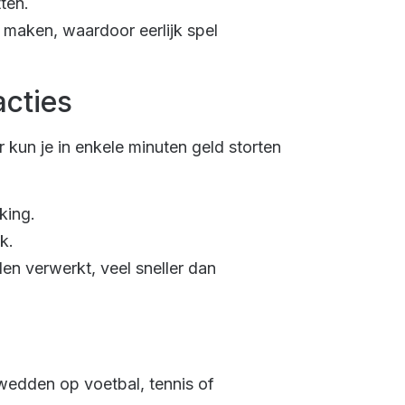
ten.
 maken, waardoor eerlijk spel
acties
 kun je in enkele minuten geld storten
king.
k.
n verwerkt, veel sneller dan
 wedden op voetbal, tennis of