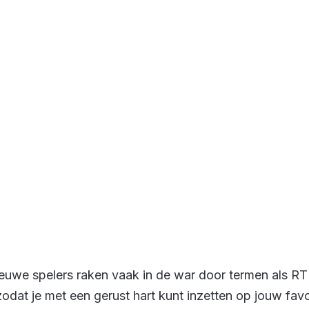
ieuwe spelers raken vaak in de war door termen als RTP
odat je met een gerust hart kunt inzetten op jouw favori