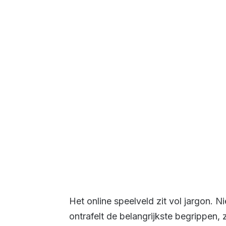
Het online speelveld zit vol jargon. N
ontrafelt de belangrijkste begrippen, z