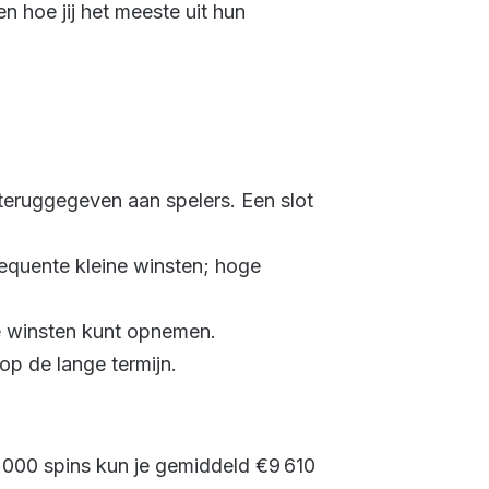
 hoe jij het meeste uit hun
teruggegeven aan spelers. Een slot
requente kleine winsten; hoge
je winsten kunt opnemen.
op de lange termijn.
0 000 spins kun je gemiddeld €9 610