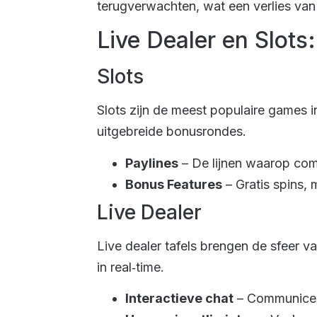
terugverwachten, wat een verlies van 
Live Dealer en Slots:
Slots
Slots zijn de meest populaire games i
uitgebreide bonusrondes.
Paylines
– De lijnen waarop co
Bonus Features
– Gratis spins, 
Live Dealer
Live dealer tafels brengen de sfeer va
in real‑time.
Interactieve chat
– Communiceer