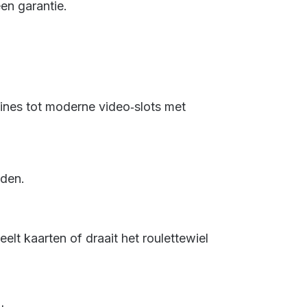
en garantie.
hines tot moderne video‑slots met
eden.
elt kaarten of draait het roulettewiel