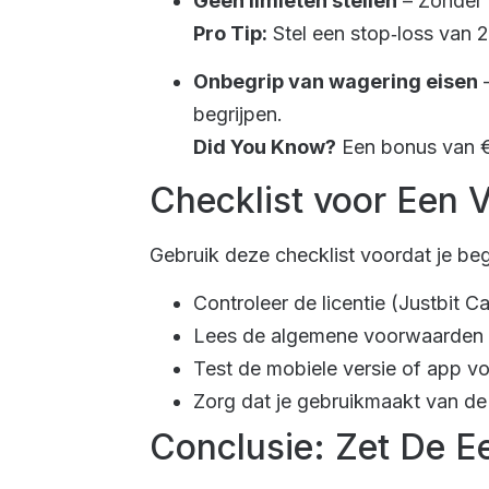
Geen limieten stellen
– Zonder w
Pro Tip:
Stel een stop‑loss van 20
Onbegrip van wagering eisen
–
begrijpen.
Did You Know?
Een bonus van €
Checklist voor Een V
Gebruik deze checklist voordat je beg
Controleer de licentie (Justbit C
Lees de algemene voorwaarden 
Test de mobiele versie of app v
Zorg dat je gebruikmaakt van de v
Conclusie: Zet De E