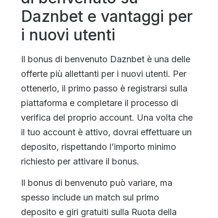
Daznbet e vantaggi per
i nuovi utenti
Il bonus di benvenuto Daznbet è una delle
offerte più allettanti per i nuovi utenti. Per
ottenerlo, il primo passo è registrarsi sulla
piattaforma e completare il processo di
verifica del proprio account. Una volta che
il tuo account è attivo, dovrai effettuare un
deposito, rispettando l’importo minimo
richiesto per attivare il bonus.
Il bonus di benvenuto può variare, ma
spesso include un match sul primo
deposito e giri gratuiti sulla Ruota della