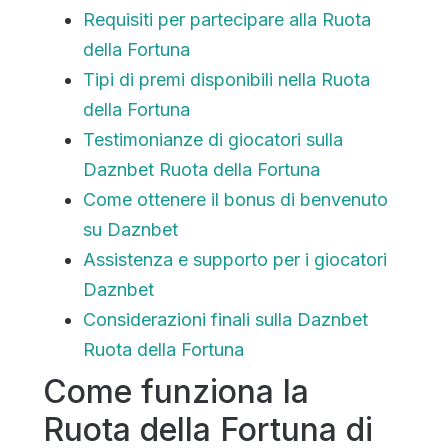
Requisiti per partecipare alla Ruota
della Fortuna
Tipi di premi disponibili nella Ruota
della Fortuna
Testimonianze di giocatori sulla
Daznbet Ruota della Fortuna
Come ottenere il bonus di benvenuto
su Daznbet
Assistenza e supporto per i giocatori
Daznbet
Considerazioni finali sulla Daznbet
Ruota della Fortuna
Come funziona la
Ruota della Fortuna di