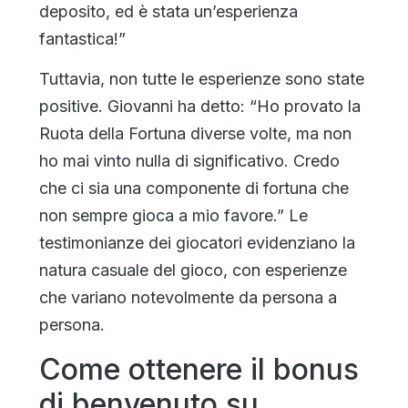
deposito, ed è stata un’esperienza
fantastica!”
Tuttavia, non tutte le esperienze sono state
positive. Giovanni ha detto: “Ho provato la
Ruota della Fortuna diverse volte, ma non
ho mai vinto nulla di significativo. Credo
che ci sia una componente di fortuna che
non sempre gioca a mio favore.” Le
testimonianze dei giocatori evidenziano la
natura casuale del gioco, con esperienze
che variano notevolmente da persona a
persona.
Come ottenere il bonus
di benvenuto su