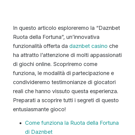
In questo articolo esploreremo la “Daznbet
Ruota della Fortuna”, un’innovativa
funzionalità offerta da
daznbet casino
che
ha attratto l’attenzione di molti appassionati
di giochi online. Scopriremo come
funziona, le modalità di partecipazione e
condivideremo testimonianze di giocatori
reali che hanno vissuto questa esperienza.
Preparati a scoprire tutti i segreti di questo
entusiasmante gioco!
Come funziona la Ruota della Fortuna
di Daznbet