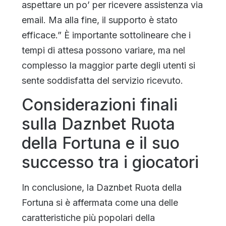
aspettare un po’ per ricevere assistenza via
email. Ma alla fine, il supporto è stato
efficace.” È importante sottolineare che i
tempi di attesa possono variare, ma nel
complesso la maggior parte degli utenti si
sente soddisfatta del servizio ricevuto.
Considerazioni finali
sulla Daznbet Ruota
della Fortuna e il suo
successo tra i giocatori
In conclusione, la Daznbet Ruota della
Fortuna si è affermata come una delle
caratteristiche più popolari della