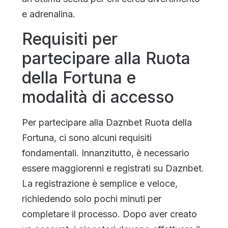
e adrenalina.
Requisiti per
partecipare alla Ruota
della Fortuna e
modalità di accesso
Per partecipare alla Daznbet Ruota della
Fortuna, ci sono alcuni requisiti
fondamentali. Innanzitutto, è necessario
essere maggiorenni e registrati su Daznbet.
La registrazione è semplice e veloce,
richiedendo solo pochi minuti per
completare il processo. Dopo aver creato