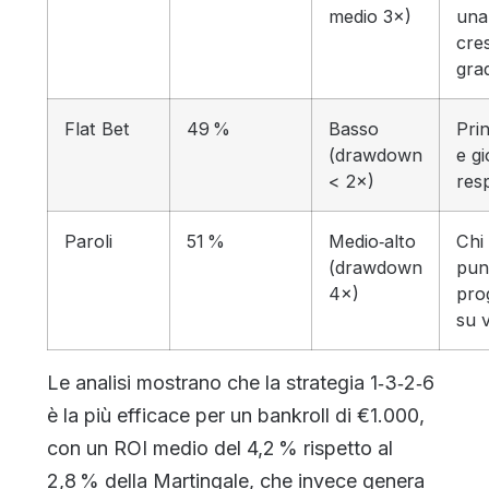
medio 3×)
una
cre
gra
Flat Bet
49 %
Basso
Prin
(drawdown
e gi
< 2×)
res
Paroli
51 %
Medio‑alto
Chi
(drawdown
pun
4×)
pro
su v
Le analisi mostrano che la strategia 1‑3‑2‑6
è la più efficace per un bankroll di €1.000,
con un ROI medio del 4,2 % rispetto al
2,8 % della Martingale, che invece genera