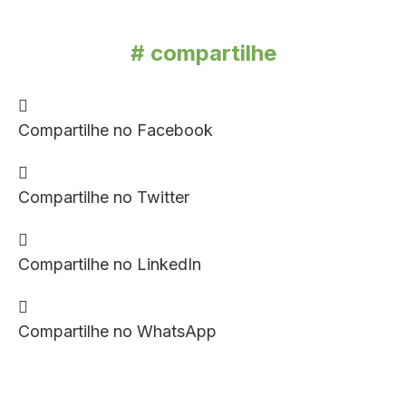
# compartilhe
Compartilhe no Facebook
Compartilhe no Twitter
Compartilhe no LinkedIn
Compartilhe no WhatsApp