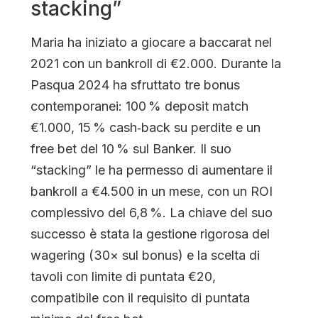
stacking”
Maria ha iniziato a giocare a baccarat nel
2021 con un bankroll di €2.000. Durante la
Pasqua 2024 ha sfruttato tre bonus
contemporanei: 100 % deposit match
€1.000, 15 % cash‑back su perdite e un
free bet del 10 % sul Banker. Il suo
“stacking” le ha permesso di aumentare il
bankroll a €4.500 in un mese, con un ROI
complessivo del 6,8 %. La chiave del suo
successo è stata la gestione rigorosa del
wagering (30× sul bonus) e la scelta di
tavoli con limite di puntata €20,
compatibile con il requisito di puntata