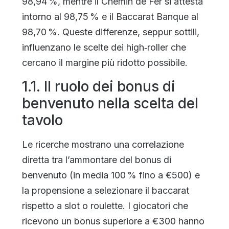
98,94 %, mentre il Chemin de Fer si attesta
intorno al 98,75 % e il Baccarat Banque al
98,70 %. Queste differenze, seppur sottili,
influenzano le scelte dei high‑roller che
cercano il margine più ridotto possibile.
1.1. Il ruolo dei bonus di
benvenuto nella scelta del
tavolo
Le ricerche mostrano una correlazione
diretta tra l’ammontare del bonus di
benvenuto (in media 100 % fino a €500) e
la propensione a selezionare il baccarat
rispetto a slot o roulette. I giocatori che
ricevono un bonus superiore a €300 hanno