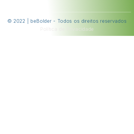
© 2022 | beBolder - Todos os direitos reservados
Política de Privacidade