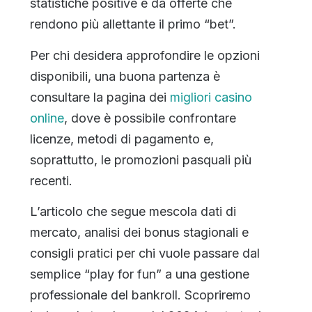
statistiche positive e da offerte che
rendono più allettante il primo “bet”.
Per chi desidera approfondire le opzioni
disponibili, una buona partenza è
consultare la pagina dei
migliori casino
online
, dove è possibile confrontare
licenze, metodi di pagamento e,
soprattutto, le promozioni pasquali più
recenti.
L’articolo che segue mescola dati di
mercato, analisi dei bonus stagionali e
consigli pratici per chi vuole passare dal
semplice “play for fun” a una gestione
professionale del bankroll. Scopriremo