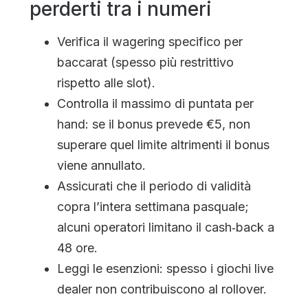
perderti tra i numeri
Verifica il wagering specifico per
baccarat (spesso più restrittivo
rispetto alle slot).
Controlla il massimo di puntata per
hand: se il bonus prevede €5, non
superare quel limite altrimenti il bonus
viene annullato.
Assicurati che il periodo di validità
copra l’intera settimana pasquale;
alcuni operatori limitano il cash‑back a
48 ore.
Leggi le esenzioni: spesso i giochi live
dealer non contribuiscono al rollover.