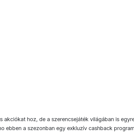
 akciókat hoz, de a szerencsejáték világában is egyr
ino ebben a szezonban egy exkluzív cashback program