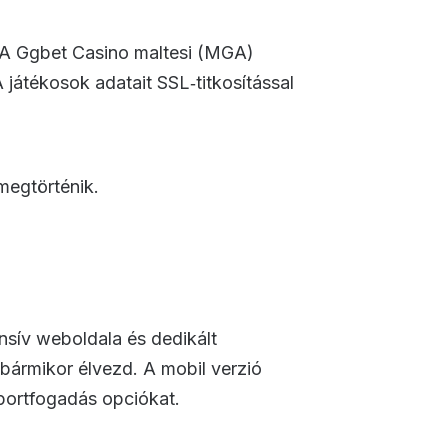
. A Ggbet Casino maltesi (MGA)
játékosok adatait SSL‑titkosítással
megtörténik.
sív weboldala és dedikált
 bármikor élvezd. A mobil verzió
sportfogadás opciókat.