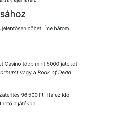
ásához
 jelentősen nőhet. Íme három
t Casino több mint 5000 játékot
tarburst
vagy a
Book of Dead
zatérítés 96 500 Ft. Ha ez idő
thető a játékba.