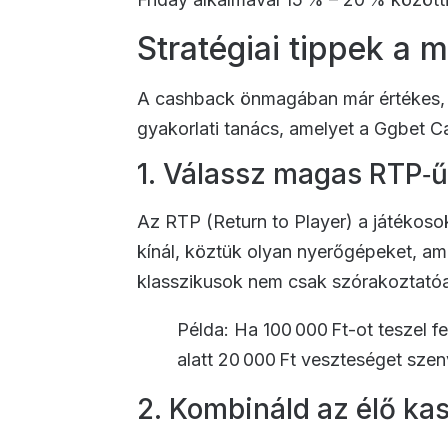
Stratégiai tippek a
A cashback önmagában már értékes, de
gyakorlati tanács, amelyet a Ggbet C
1. Válassz magas RTP‑
Az RTP (Return to Player) a játékos
kínál, köztük olyan nyerőgépeket, a
klasszikusok nem csak szórakoztatóa
Példa: Ha 100 000 Ft-ot teszel fe
alatt 20 000 Ft veszteséget szen
2. Kombináld az élő ka