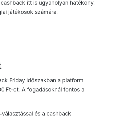
 cashback itt is ugyanolyan hatékony.
giai játékosok számára.
t
ack Friday időszakban a platform
00 Ft-ot. A fogadásoknál fontos a
s‑választással és a cashback