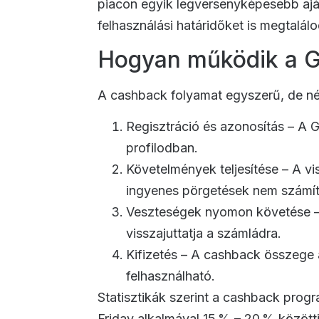
piacon egyik legversenyképesebb aján
felhasználási határidőket is megtalálo
Hogyan működik a G
A cashback folyamat egyszerű, de né
Regisztráció és azonosítás – A G
profilodban.
Követelmények teljesítése – A vi
ingyenes pörgetések nem számít
Veszteségek nyomon követése – 
visszajuttatja a számládra.
Kifizetés – A cashback összege á
felhasználható.
Statisztikák szerint a cashback progr
Friday alkalmával 15 % – 20 % közötti 