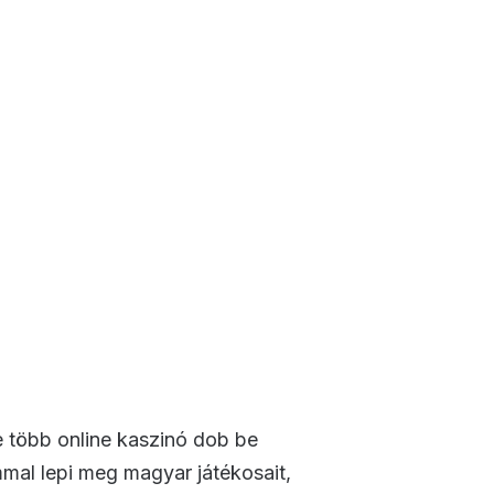
e több online kaszinó dob be
mal lepi meg magyar játékosait,