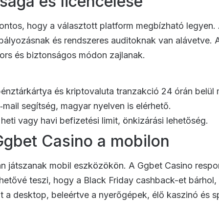
sága és licencelése
 fontos, hogy a választott platform megbízható legyen
bályozásnak és rendszeres auditoknak van alávetve. A 
gyors és biztonságos módon zajlanak.
pénztárkártya és kriptovaluta tranzakció 24 órán belül 
‑mail segítség, magyar nyelven is elérhető.
 heti vagy havi befizetési limit, önkizárási lehetőség.
Ggbet Casino a mobilon
 játszanak mobil eszközökön. A Ggbet Casino respon
hetővé teszi, hogy a Black Friday cashback-et bárhol,
nt a desktop, beleértve a nyerőgépek, élő kaszinó és 